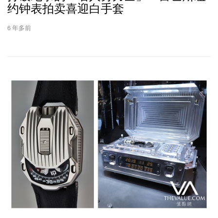
约钟表拍卖喜迎白手套
6 年多前