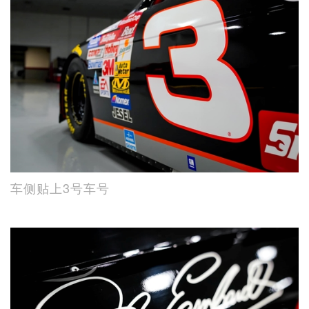
车侧贴上3号车号