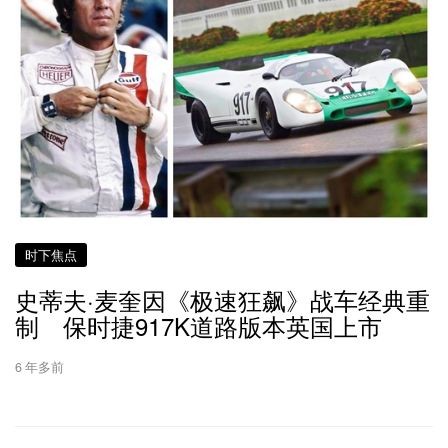
时下焦点
史蒂夫·麦奎因《极速狂飙》战车经典重
制 保时捷917K道路版本英国上市
6 年多前