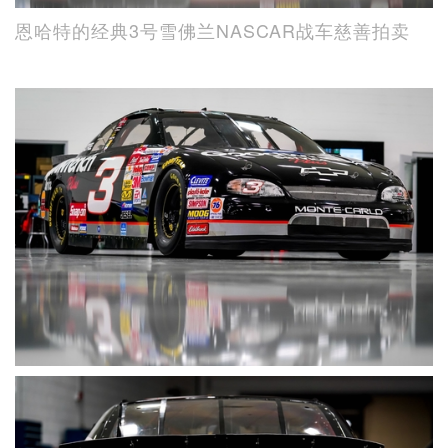
恩哈特的经典3号雪佛兰NASCAR战车慈善拍卖