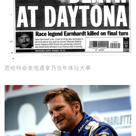
恩哈特命丧地通拿乃当年体坛大事