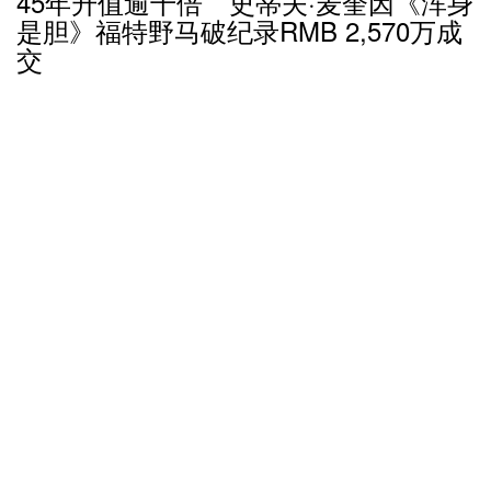
45年升值逾千倍 史蒂夫·麦奎因《浑身
是胆》福特野马破纪录RMB 2,570万成
交
6 年多前