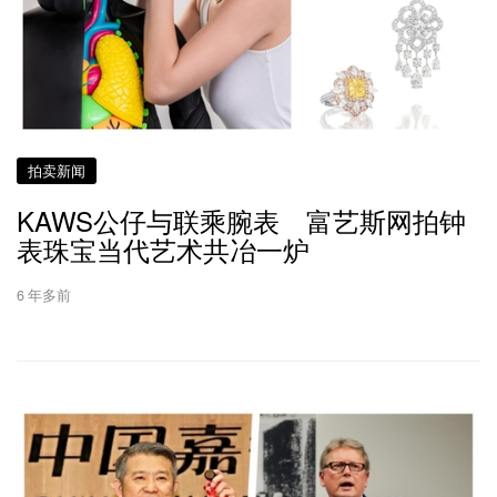
拍卖新闻
KAWS公仔与联乘腕表 富艺斯网拍钟
表珠宝当代艺术共冶一炉
6 年多前