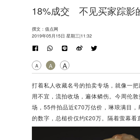
18%成交 不见买家踪影
撰文：值点网
2019年05月15日 星期三|11:32
A
A
A
打着私人收藏名号的拍卖专场，就像一把
用不宜，流拍收场，遍体鳞伤。今周伦敦
场，55件拍品近£70万估价，琳琅满目，
的数字，总槌价仅约£20万。隔着萤幕