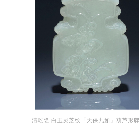
清乾隆 白玉灵芝纹「天保九如」葫芦形牌｜估价£