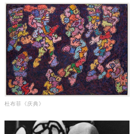
杜布菲《庆典》