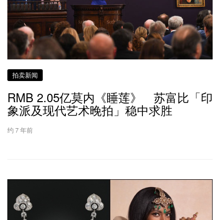
拍卖新闻
RMB 2.05亿莫内《睡莲》 苏富比「印
象派及现代艺术晚拍」稳中求胜
约 7 年前