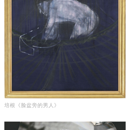
培根《脸盆旁的男人》