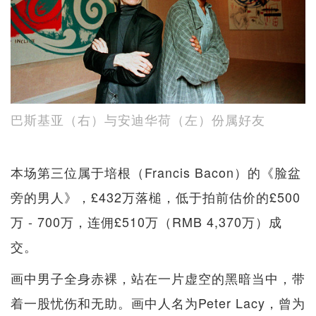
巴斯基亚（右）与安迪华荷（左）份属好友
本场第三位属于培根（Francis Bacon）的《脸盆
旁的男人》，£432万落槌，低于拍前估价的£500
万 - 700万，连佣£510万（RMB 4,370万）成
交。
画中男子全身赤裸，站在一片虚空的黑暗当中，带
着一股忧伤和无助。画中人名为Peter Lacy，曾为