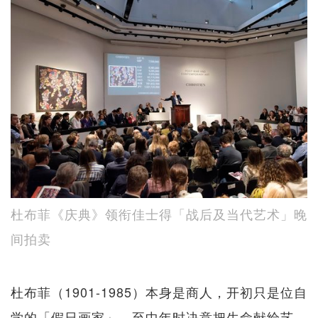
杜布菲《庆典》领衔佳士得「战后及当代艺术」晚
间拍卖
杜布菲（1901-1985）本身是商人，开初只是位自
学的「假日画家」，至中年时决意把生命献给艺