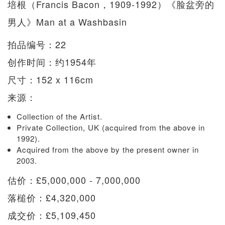
培根（Francis Bacon，1909-1992）《脸盆旁的
男人》Man at a Washbasin
拍品编号：22
创作时间：约1954年
尺寸：152 x 116cm
来源：
Collection of the Artist.
Private Collection, UK (acquired from the above in
1992).
Acquired from the above by the present owner in
2003.
估价：£5,000,000 - 7,000,000
落槌价：£4,320,000
成交价：£5,109,450