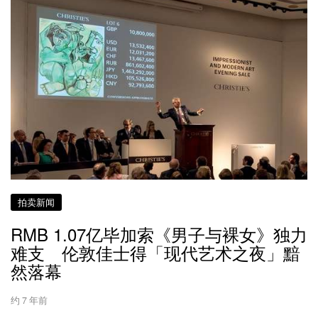
拍卖新闻
RMB 1.07亿毕加索《男子与裸女》独力
难支 伦敦佳士得「现代艺术之夜」黯
然落幕
约 7 年前