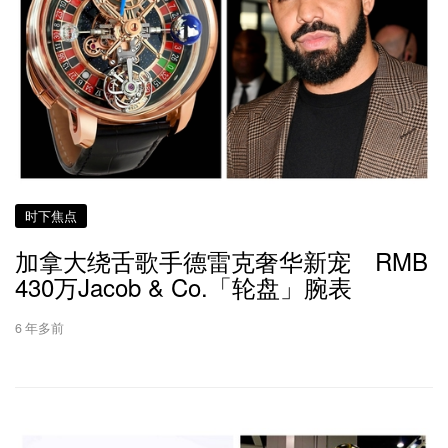
时下焦点
加拿大绕舌歌手德雷克奢华新宠 RMB
430万Jacob & Co.「轮盘」腕表
6 年多前