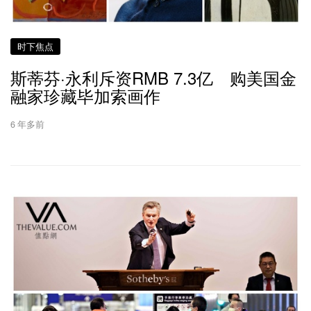
时下焦点
斯蒂芬·永利斥资RMB 7.3亿 购美国金
融家珍藏毕加索画作
6 年多前