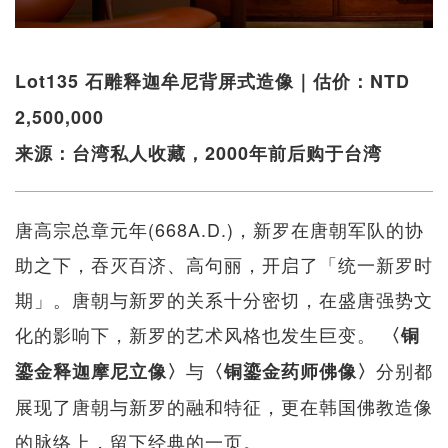
Lot135 石雕释迦牟尼背屏式造像｜估价：NTD
2,500,000
来源：台湾私人收藏，2000年前后购于台湾
唐高宗总章元年(668A.D.)，新罗在唐朝军队的协
助之下，吞灭百济、高句丽，开启了「统一新罗时
期」。唐朝与新罗的关系十分密切，在盛唐强势文
化的影响下，新罗的艺术风格也发生巨变。
〈铜
与
分别都
鎏金释迦摩尼立像〉
〈铜鎏金药师佛像〉
展现了唐朝与新罗的融和特征，更在韩国佛教造像
的脉络上，留下经典的一页。