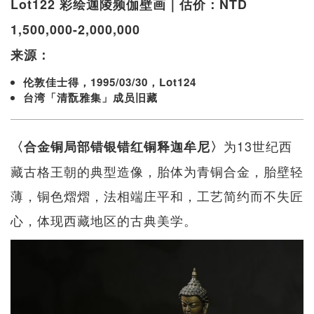
Lot122 彩绘迦陵频伽壁画｜估价：NTD
1,500,000-2,000,000
来源：
伦敦佳士得，1995/03/30，Lot124
台湾「清翫雅集」成员旧藏
为13世纪西
〈合金铜局部错银错红铜释迦牟尼〉
藏古格王朝的典型造像，胎体为青铜合金，胎壁轻
薄，铜色熠熠，法相端庄平和，工艺简约而不失匠
心，体现西藏地区的古典美学。