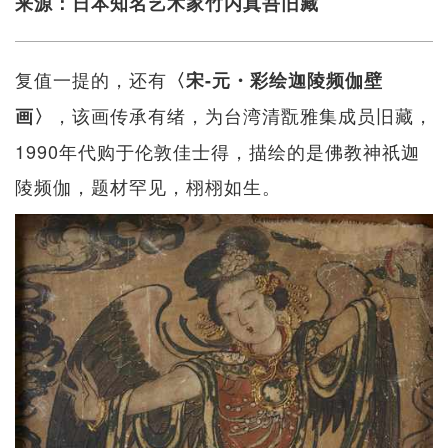
来源：日本知名艺术家竹内真吾旧藏
复值一提的，还有
〈宋-元・彩绘迦陵频伽壁
，该画传承有绪，为台湾清翫雅集成员旧藏，
画〉
1990年代购于伦敦佳士得，描绘的是佛教神祇迦
陵频伽，题材罕见，栩栩如生。