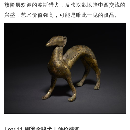
族阶层欢迎的波斯猎犬，反映汉魏以降中西交流的
兴盛，艺术价值弥高，可能是唯此一见的孤品。
Lot111 铜鎏金骏犬｜估价待询