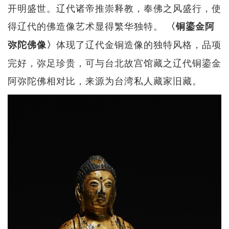
开明盛世。辽代诸帝推崇释教，奉佛之风盛行，使
得辽代的佛造像艺术显得繁华独特。
〈铜鎏金阿
体现了辽代金铜造像的独特风格，品项
弥陀佛像〉
完好，弥足珍贵，可与台北故宫馆藏之辽代铜鎏金
阿弥陀佛相对比，来源为台湾私人藏家旧藏。