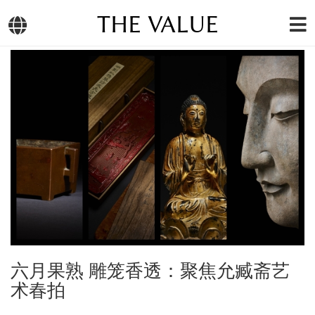
THE VALUE
六月果熟 雕笼香透：聚焦允臧斋艺
术春拍