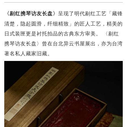
呈现了明代剔红工艺「藏锋
〈剔红携琴访友长盘〉
清楚，隐起圆滑，纤细精致」的匠人工艺，精美的
日式装匣更是衬托拍品的古典东方审美。 〈剔红
携琴访友长盘〉曾在台北异云书屋展出，亦为台湾
著名私人藏家旧藏。