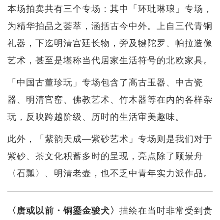
本场拍卖共有三个专场：其中「环玭琳琅」专场，
为精华拍品之荟萃，涵括古今中外。上自三代青铜
礼器，下迄明清宫廷长物，旁及犍陀罗、帕拉造像
艺术，甚至是堪称当代居家生活符号的北欧家具。
「中国古董珍玩」专场包含了高古玉器、中古瓷
器、明清官窑、佛教艺术、竹木器等在内的各样杂
玩，反映跨越阶级、历时的生活审美趣味。
此外，「紫韵天成—紫砂艺术」专场则是我们对于
紫砂、茶文化积蓄多时的呈现，亮点除了顾景舟
〈石瓢〉、明清老壶，也不乏中青年实力派作品。
描绘在当时非常受到贵
〈唐或以前・铜鎏金骏犬〉