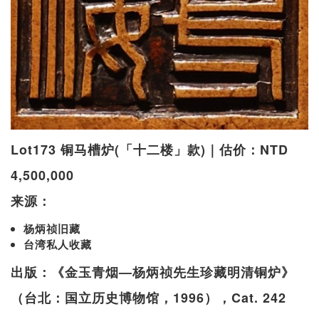
Lot173 铜马槽炉(「十二楼」款)｜估价：NTD
4,500,000
来源：
杨炳祯旧藏
台湾私人收藏
出版：《金玉青烟—杨炳祯先生珍藏明清铜炉》
（台北：国立历史博物馆，1996），Cat. 242