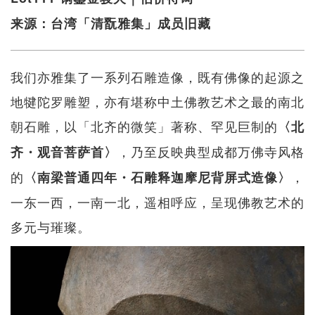
来源：台湾「清翫雅集」成员旧藏
我们亦雅集了一系列石雕造像，既有佛像的起源之
地犍陀罗雕塑，亦有堪称中土佛教艺术之最的南北
朝石雕，以「北齐的微笑」著称、罕见巨制的
〈北
，乃至反映典型成都万佛寺风格
齐・观音菩萨首〉
的
，
〈南梁普通四年・石雕释迦摩尼背屏式造像〉
一东一西，一南一北，遥相呼应，呈现佛教艺术的
多元与璀璨。