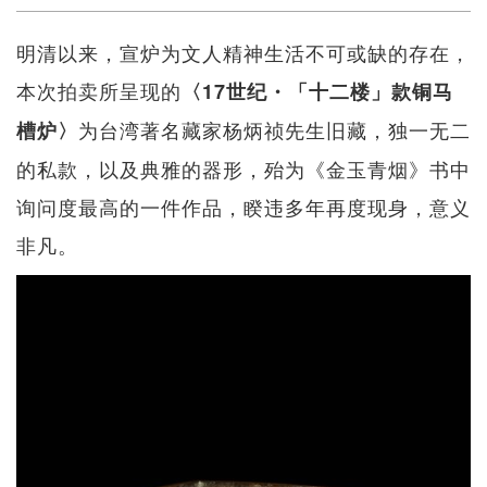
明清以来，宣炉为文人精神生活不可或缺的存在，
本次拍卖所呈现的
〈17世纪・「十二楼」款铜马
为台湾著名藏家杨炳祯先生旧藏，独一无二
槽炉〉
的私款，以及典雅的器形，殆为《金玉青烟》书中
询问度最高的一件作品，睽违多年再度现身，意义
非凡。