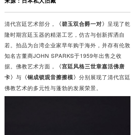
来源：日本私人旧藏
清代宫廷艺术部分，
呈现了乾
〈碧玉双合爵一对〉
隆时期宫廷玉器的精湛工艺，仿古与创新挥洒自
若。拍品为台湾企业家早年购于海外，并存有伦敦
知名古董商JOHN SPARKS于1959年出售之收
据。佛教艺术方面，
〈宫廷风格三世章嘉活佛唐
与
分别展现了清代宫廷
卡〉
〈铜成锁观音擦擦模〉
佛教艺术的多元性与蓬勃的发展荣景。