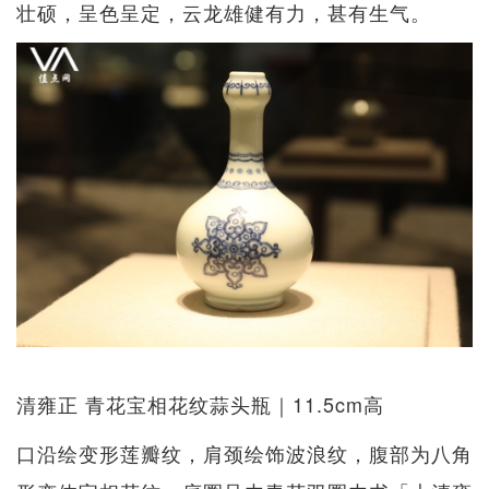
壮硕，呈色呈定，云龙雄健有力，甚有生气。
清雍正 青花宝相花纹蒜头瓶｜11.5cm高
口沿绘变形莲瓣纹，肩颈绘饰波浪纹，腹部为八角