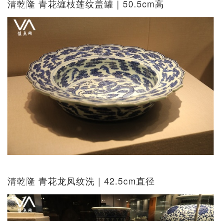
清乾隆 青花缠枝莲纹盖罐｜50.5cm高
清乾隆 青花龙凤纹洗｜42.5cm直径