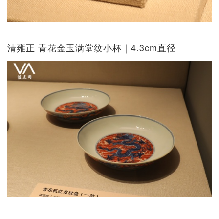
清雍正 青花金玉满堂纹小杯｜4.3cm直径