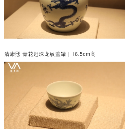
清康熙 青花赶珠龙纹盖罐｜16.5cm高