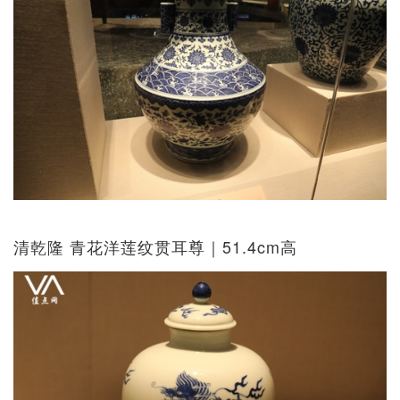
清乾隆 青花洋莲纹贯耳尊｜51.4cm高