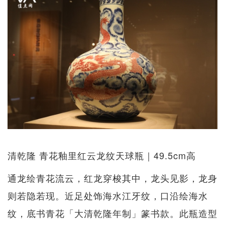
清乾隆 青花釉里红云龙纹天球瓶｜49.5cm高
通龙绘青花流云，红龙穿梭其中，龙头见影，龙身
则若隐若现。近足处饰海水江牙纹，口沿绘海水
纹，底书青花「大清乾隆年制」篆书款。此瓶造型