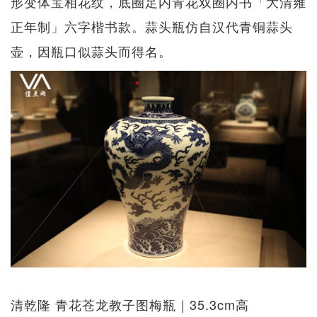
形变体宝相花纹，底圈足内青花双圈内书「大清雍
正年制」六字楷书款。蒜头瓶仿自汉代青铜蒜头
壶，因瓶口似蒜头而得名。
清乾隆 青花苍龙教子图梅瓶｜35.3cm高