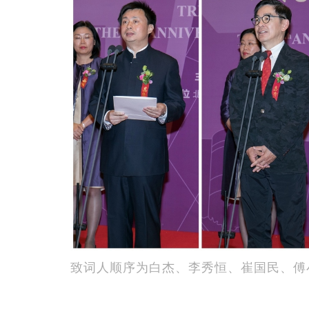
致词人顺序为白杰、李秀恒、崔国民、傅