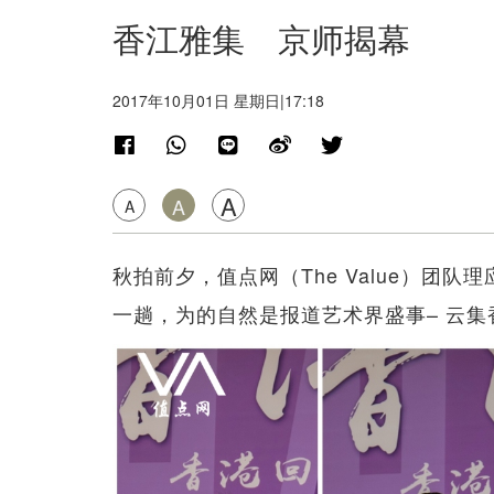
香江雅集 京师揭幕
2017年10月01日 星期日|17:18
A
A
A
秋拍前夕，值点网（The Value）团
一趟，为的自然是报道艺术界盛事– 云