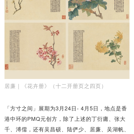
居廉｜《花卉册》（十二开册页之四页）
「方寸之间」展期为3月24日- 4月5日，地点是香
港中环的PMQ元创方，除了上述的丁衍庸、张大
千、溥儒，还有吴昌硕、陆俨少、居廉、吴湖帆、