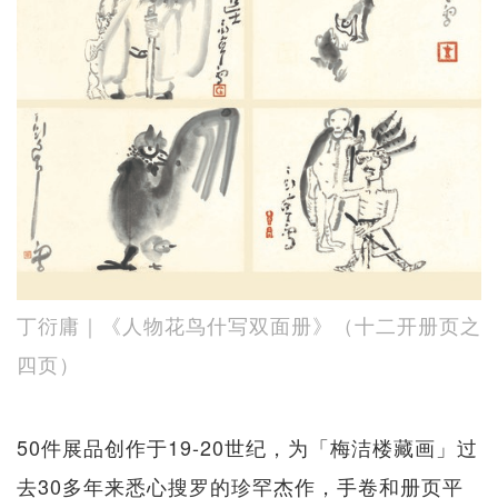
丁衍庸｜《人物花鸟什写双面册》（十二开册页之
四页）
50件展品创作于19-20世纪，为「梅洁楼藏画」过
去30多年来悉心搜罗的珍罕杰作，手卷和册页平