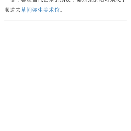
顺道去
草间弥生美术馆
。