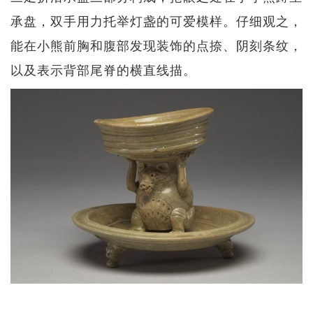
承盘，双手用力托举灯盏的可爱模样。仔细观之，
能在小熊前胸和腹部发现装饰的点捺、阴刻条纹，
以及表示背部尾脊的横直线描。