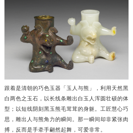
跟着是清朝的巧色玉器「玉人与熊」，利用天然黑
白两色之玉石，以长线条雕出白玉人浑圆壮硕的体
型；以短线阴刻黑玉熊毛茸茸的身躯。工匠慧心巧
思，雕出人与熊角力的瞬间。那一瞬间却非紧张肉
搏，反而是手牵手翩然起舞，可爱非常。