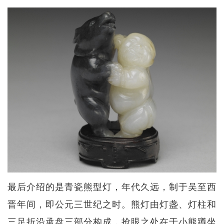
最后介绍的是青瓷熊型灯，年代久远，制于吴至西
晋年间，即公元三世纪之时。熊灯由灯盏、灯柱和
三足折沿承盘三部分构成，抢眼之处在于小熊蹲坐