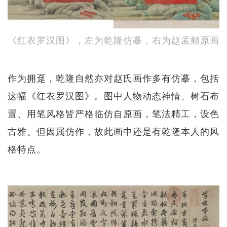
《红衣罗汉图》，左为乾隆仿摹，右为赵孟頫原画
作为拥趸，乾隆自然亦对赵氏画作多有仿摹，包括
这幅《红衣罗汉图》。图中人物动态神情、树石布
置、用笔风格皆严格临仿自原画，笔法精工，设色
古雅。但因属仿作，故此画中还是有乾隆本人的风
格特点。