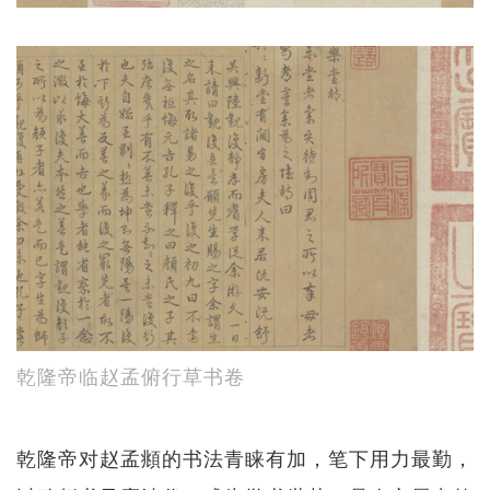
乾隆帝临赵孟俯行草书卷
乾隆帝对赵孟頫的书法青睐有加，笔下用力最勤，