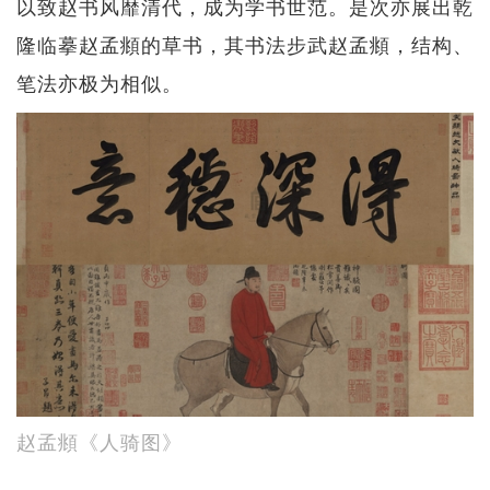
以致赵书风靡清代，成为学书世范。是次亦展出乾
隆临摹赵孟頫的草书，其书法步武赵孟頫，结构、
笔法亦极为相似。
赵孟頫《人骑图》