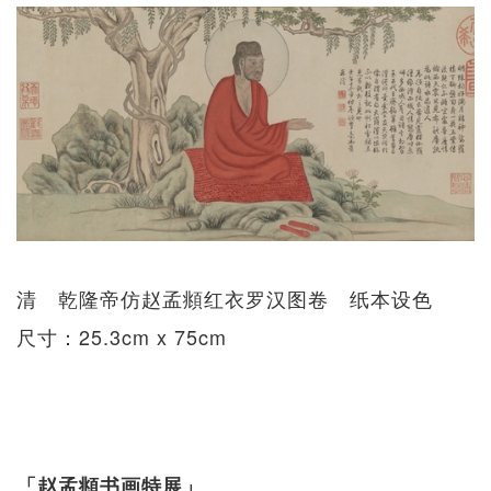
清 乾隆帝仿赵孟頫红衣罗汉图卷 纸本设色
尺寸：25.3cm x 75cm
「赵孟頫书画特展」