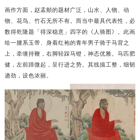
画作方面，赵孟頫的题材广泛，山水、人物、动
物、花鸟、竹石无所不有。而当中最具代表性，必
数得乾隆题「得深稳意」四字的《人骑图》。此画
绘一腰系玉带、身着红袍的青年男子骑于马背之
上，牵缰持鞭，右脚轻踩马镫，神态优雅。马匹肥
健，左前蹄微起，呈行进之势。其线描工整，细韧
遒劲，设色浓丽。