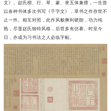
文》。赵氏楷、行、草、篆、隶五体兼擅，一生曾
以各种书体多次书写《千字文》，草书之作存世不
止一件。相互对照，此作风貌爽利硬朗，功力纯
熟，尽显赵氏独特风格，后世多有仿摹。时至今
日，亦成为习书法之人必临字帖。