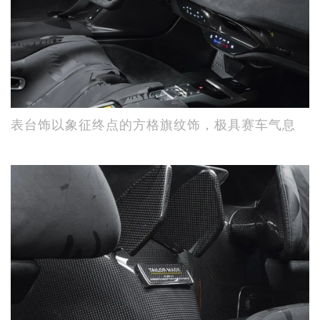
表台饰以象征终点的方格旗纹饰，极具赛车气息