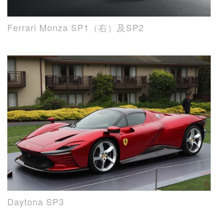
Ferrari Monza SP1（右）及SP2
Daytona SP3