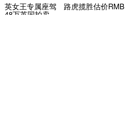
英女王专属座驾 路虎揽胜估价RMB
48万英国拍卖
12 个月前