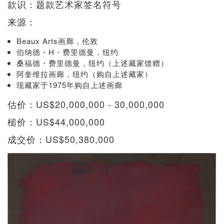
款识：题款艺术家签名符号
来源：
Beaux Arts画廊，伦敦
伯纳德・H・费里德曼，纽约
桑福德・费里德曼，纽约（上述藏家馈赠）
阿奎维拉画廊，纽约（购自上述藏家）
现藏家于1975年购自上述画廊
估价：US$20,000,000 - 30,000,000
槌价：US$44,000,000
成交价：US$50,380,000