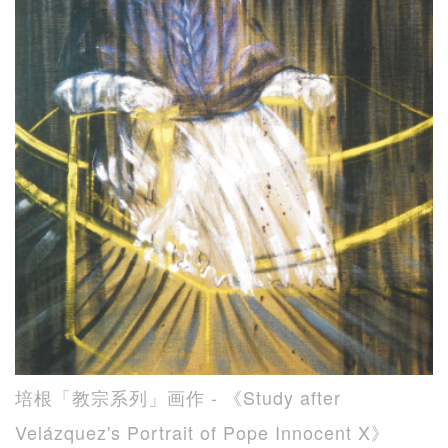
培根「教宗系列」画作 - 《Study after
Velázquez's Portrait of Pope Innocent X》