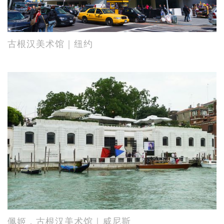
古根汉美术馆｜纽约
佩姬．古根汉美术馆｜威尼斯