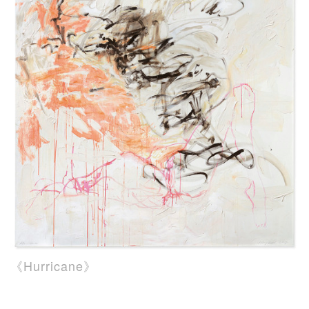
《Hurricane》