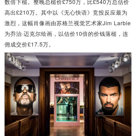
数倍下槌。整晚总槌价£750万，比£540万总估价
高出£210万。其中以《无心快语》竞投反应最为
激烈，这幅肖像画由苏格兰视觉艺术家Jim Larbie
为乔治·迈克尔绘画，以估价10倍的价钱落槌，连
佣成交价£17.5万。