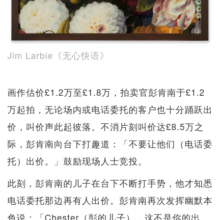
Jim Larbie《无心快语》
画作估价£1.2万至£1.8万，拍卖官彭肯南于£1.2
万起拍，无论场内或电话委托的客户也十分踊跃出
价，叫价声此起彼落。不消片刻叫价达£8.5万之
际，彭肯南向台下打趣道：「不要让他们（电话委
托）出价。」鼓励现场人士竞投。
此刻，彭肯南的儿子在台下不断打手势，他才知悉
电话委托那边再有人出价。彭肯南再次发挥幽默本
色说：「Chester（彭的儿子），这不是你的出