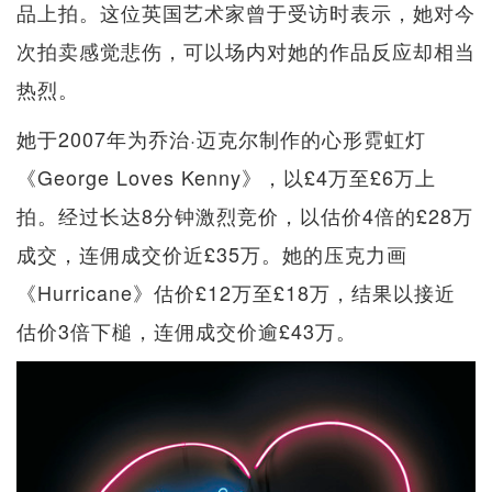
品上拍。这位英国艺术家曾于受访时表示，她对今
次拍卖感觉悲伤，可以场内对她的作品反应却相当
热烈。
她于2007年为乔治·迈克尔制作的心形霓虹灯
《George Loves Kenny》，以£4万至£6万上
拍。经过长达8分钟激烈竞价，以估价4倍的£28万
成交，连佣成交价近£35万。她的压克力画
《Hurricane》估价£12万至£18万，结果以接近
估价3倍下槌，连佣成交价逾£43万。