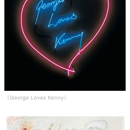
《George Loves Kenny》