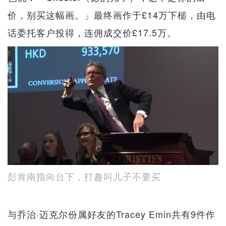
价，别买这幅画。」最终画作于£14万下槌，由电
话委托客户投得，连佣成交价£17.5万。
彭肯南指向台下，打趣叫儿子不要买
与乔治·迈克尔份属好友的Tracey Emin共有9件作