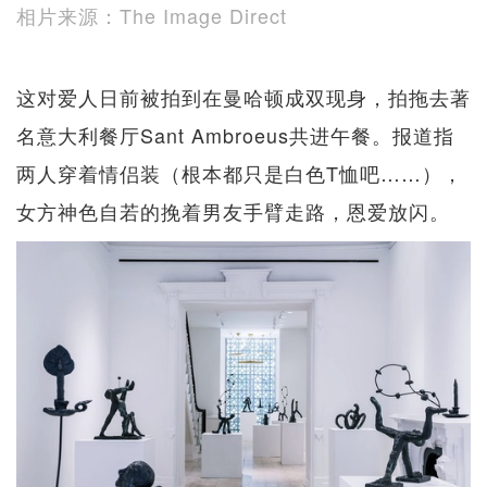
相片来源：The Image Direct
这对爱人日前被拍到在曼哈顿成双现身，拍拖去著
名意大利餐厅Sant Ambroeus共进午餐。报道指
两人穿着情侣装（根本都只是白色T恤吧……），
女方神色自若的挽着男友手臂走路，恩爱放闪。