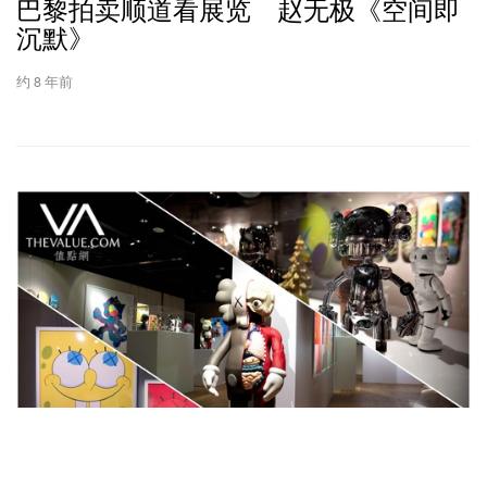
巴黎拍卖顺道看展览 赵无极《空间即
沉默》
约 8 年前