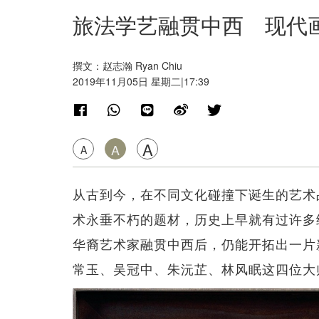
旅法学艺融贯中西 现代
撰文：赵志瀚 Ryan Chiu
2019年11月05日 星期二|17:39
A
A
A
从古到今，在不同文化碰撞下诞生的艺术
术永垂不朽的题材，历史上早就有过许多
华裔艺术家融贯中西后，仍能开拓出一片
常玉、吴冠中、朱沅芷、林风眠这四位大