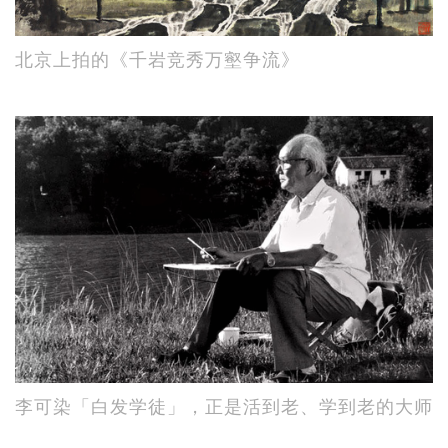
北京上拍的《千岩竞秀万壑争流》
李可染「白发学徒」，正是活到老、学到老的大师