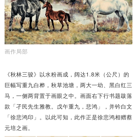
画作局部
《秋林三骏》以水粉画成，阔达1.8米（公尺）的
巨幅写重九白桦，秋草池塘，两大一幼、黑白红三
马，一侧两背置于画眼之中。画面右下行书题跋落
款「孑民先生雅教。戊午重九，悲鸿」，并钤白文
「徐悲​​鸿印」。以此可知，此作正是徐悲鸿相赠蔡
元培之画。