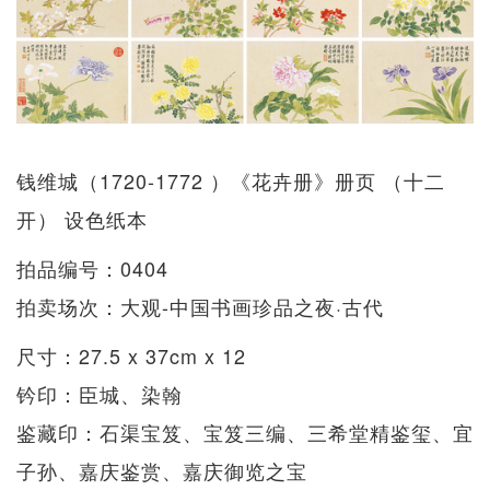
钱维城（1720-1772 ）《花卉册》册页 （十二
开） 设色纸本
拍品编号：0404
拍卖场次：大观-中国书画珍品之夜·古代
尺寸：27.5 x 37cm x 12
钤印：臣城、染翰
鉴藏印：石渠宝笈、宝笈三编、三希堂精鉴玺、宜
子孙、嘉庆鉴赏、嘉庆御览之宝