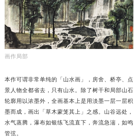
画作局部
本作可谓非常单纯的「山水画」，房舍、桥亭、点
景人物全都省去，只有山水。除了树干和局部山石
轮廓用以浓墨外，全画基本上是用淡墨一层一层积
墨而成，画出「草木蒙笼其上」之感。山谷远处，
水气蒸腾，瀑布如银练飞流直下，奔流急湍，如鸣
管弦。