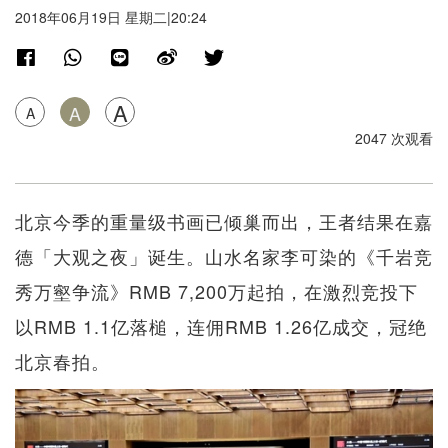
2018年06月19日 星期二|20:24
A
A
A
2047 次观看
北京今季的重量级书画已倾巢而出，王者结果在嘉
德「大观之夜」诞生。山水名家李可染的《千岩竞
秀万壑争流》RMB 7,200万起拍，在激烈竞投下
以RMB 1.1亿落槌，连佣RMB 1.26亿成交，冠绝
北京春拍。