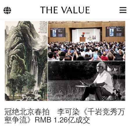
THE VALUE
冠绝北京春拍 李可染《千岩竞秀万
壑争流》RMB 1.26亿成交