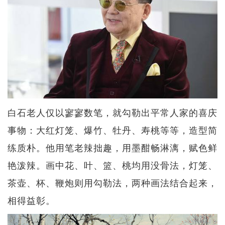
白石老人仅以寥寥数笔，就勾勒出平常人家的喜庆
事物：大红灯笼、爆竹、牡丹、寿桃等等，造型简
练质朴。他用笔老辣拙趣，用墨酣畅淋漓，赋色鲜
艳泼辣。画中花、叶、篮、桃均用没骨法，灯笼、
茶壶、杯、鞭炮则用勾勒法，两种画法结合起来，
相得益彰。