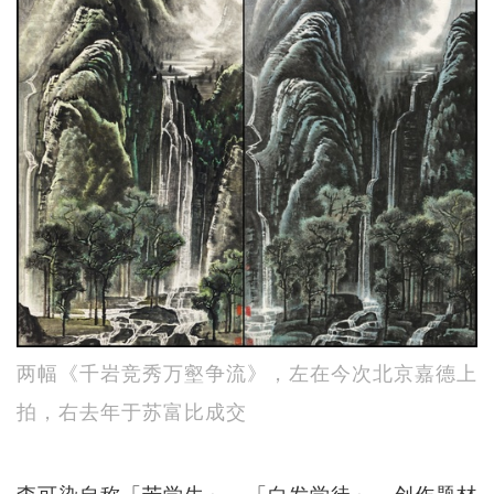
两幅《千岩竞秀万壑争流》，左在今次北京嘉德上
拍，右去年于苏富比成交
李可染自称「苦学生」、「白发学徒」，创作题材