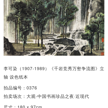
李可染（1907-1989）《千岩竞秀万壑争流图》立
轴 设色纸本
拍品编号：0376
拍卖场次：大观-中国书画珍品之夜·近现代
尺寸：180 x 97cm