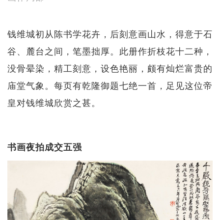
钱维城初从陈书学花卉，后刻意画山水，得意于石
谷、麓台之间，笔墨拙厚。此册作折枝花十二种，
没骨晕染，精工刻意，设色艳丽，颇有灿烂富贵的
庙堂气象。每页有乾隆御题七绝一首，足见这位帝
皇对钱维城欣赏之甚。
书画夜拍成交五强