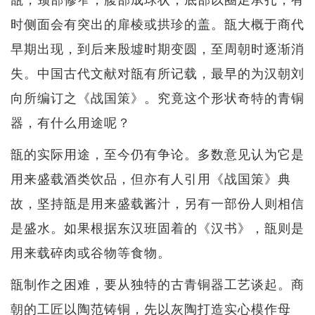
时侧面会有突出的扉棱或拱珍的盖。瓿大概于商代
早期出现，到后来殷墟时期变圆，至周朝时逐渐消
失。中国古代文献对瓿有所记载，最早的为汉朝刘
向所编订之《战国策》。究竟这个形状奇特的青铜
器，有什么用途呢？
瓿的实际用途，至今仍有争论。多数意见认为它是
用来盛载酒类饮品，但亦有人引用《战国策》典
故，坚持瓿是用来盛载酱汁，另有一部份人则相信
是盛水。如果根据东汉班固着的《汉书》，瓿则是
用来载碎肉或谷物等食物。
瓿制作之困难，要从独特的古青铜器工艺谈起。商
朝的工匠以陶范铸铜，先以灰陶打造实心模作母