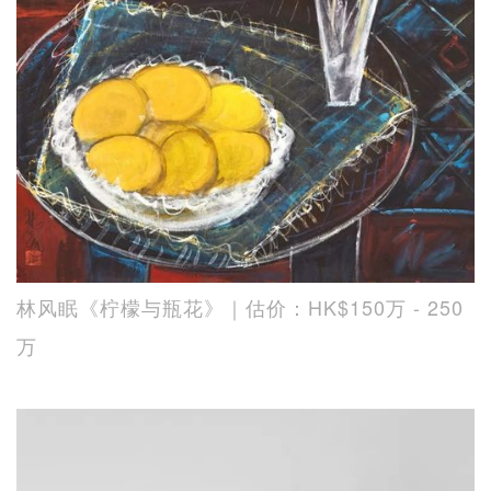
林风眠《柠檬与瓶花》｜估价：HK$150万 - 250
万