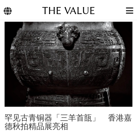
THE VALUE
罕见古青铜器「三羊首瓿」 香港嘉
德秋拍精品展亮相