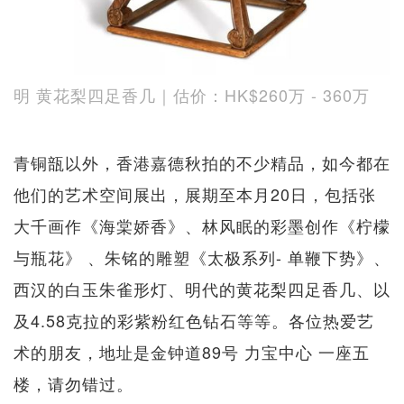
明 黄花梨四足香几｜估价：HK$260万 - 360万
青铜瓿以外，香港嘉德秋拍的不少精品，如今都在
他们的艺术空间展出，展期至本月20日，包括张
大千画作《海棠娇香》、林风眠的彩墨创作《柠檬
与瓶花》 、朱铭的雕塑《太极系列- 单鞭下势》、
西汉的白玉朱雀形灯、明代的黄花梨四足香几、以
及4.58克拉的彩紫粉红色钻石等等。各位热爱艺
术的朋友，地址是金钟道89号 力宝中心 一座五
楼，请勿错过。