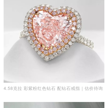
4.58克拉 彩紫粉红色钻石 配钻石戒指｜估价待询