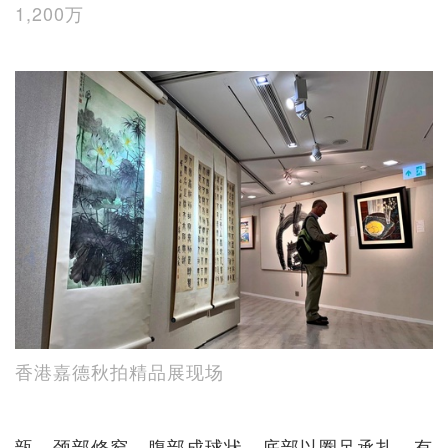
1,200万
香港嘉德秋拍精品展现场
瓿，颈部修窄，腹部成球状，底部以圈足承扎，有