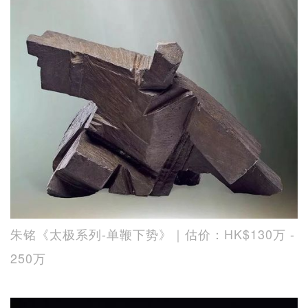
朱铭《太极系列-单鞭下势》｜估价：HK$130万 -
250万