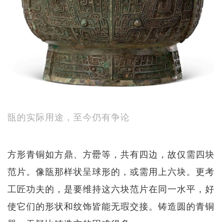
瓿的实际用途，至今仍有争论
方形青铜如方鼎、方罍等，共有四边，故仅需四块
范片。像瓿那样状呈球形的，或需用上六块。更考
工匠功夫的，是要维持这六块范片在同一水平，好
使它们的形状和纹饰皆能无瑕交接。铸造圆的青铜