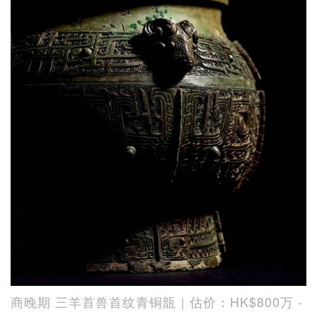
商晚期 三羊首兽首纹青铜瓿｜估价：HK$800万 -