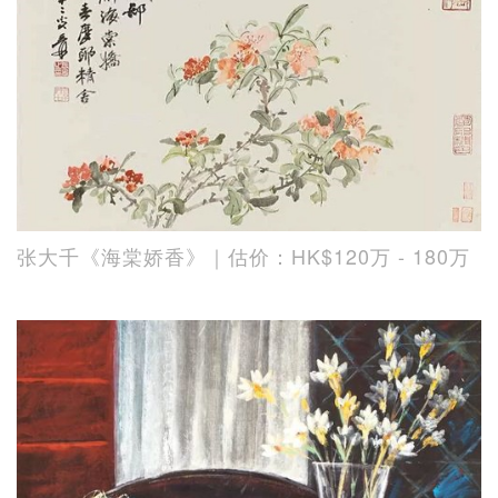
张大千《海棠娇香》｜估价：HK$120万 - 180万