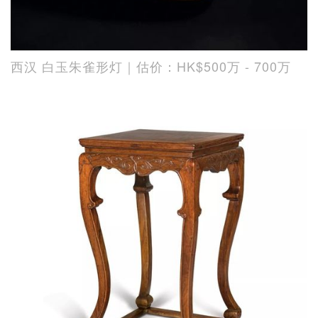
西汉 白玉朱雀形灯｜估价：HK$500万 - 700万