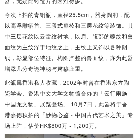
器，无疑比铸造方的困难得多。
今次上拍的青铜瓿，直径25.5cm，器身圆润，配
以高浮雕牺首、三段式扉棱和三层花纹等装饰。其
中三层花纹以云雷纹衬地，以肩、腹部的夔纹和兽
面纹为主纹浮于地纹之上，主纹上又饰以各种阴
线，彰显部位特征。构图严整的兽面纹，亦为此器
增添几分奇诡神秘与肃穆庄重。
此瓿属香港私人收藏，2002年时曾在香港东方陶
瓷学会、香港中文大学文物馆合办的「云行雨施 -
中国龙文物」展览登场。 10月7日，此器将于香
港嘉德秋拍的「妙物心鉴 - 中国古代艺术之美」专
场上阵，估价HK$800万 - 1,200万。