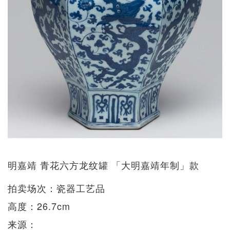
明嘉靖 青花六方龙纹罐 「大明嘉靖年制」款
拍卖场次：瓷器工艺品
高度：26.7cm
来源：