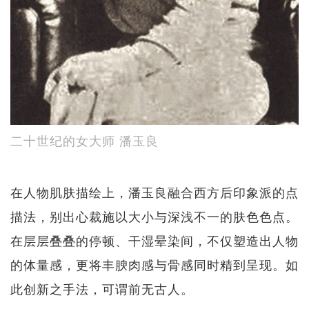
二十世纪的女大师 潘玉良
在人物肌肤描绘上，潘玉良融合西方后印象派的点
描法，别出心裁施以大小与深浅不一的肤色色点。
在层层叠叠的停顿、干湿晕染间，不仅塑造出人物
的体量感，更将丰腴肉感与骨感同时精到呈现。如
此创新之手法，可谓前无古人。