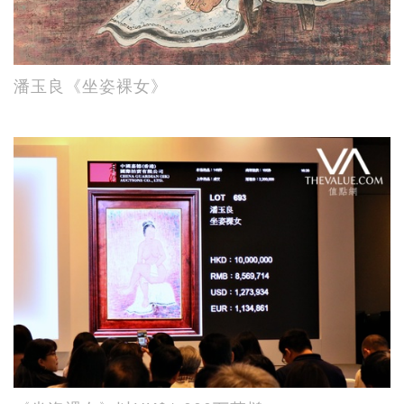
潘玉良《坐姿裸女》