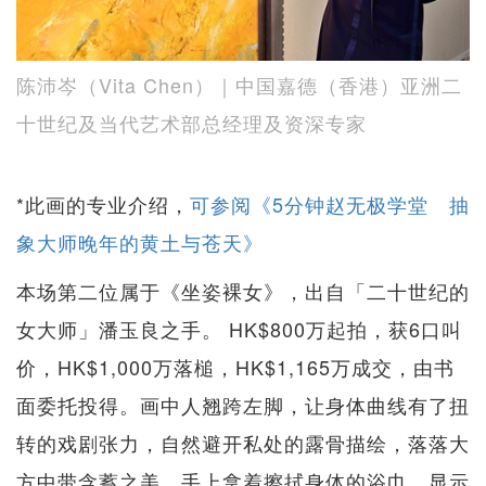
陈沛岑（Vita Chen）｜中国嘉德（香港）亚洲二
十世纪及当代艺术部总经理及资深专家
*此画的专业介绍，
可参阅《5分钟赵无极学堂 抽
象大师晚年的黄土与苍天》
本场第二位属于《坐姿裸女》，出自「二十世纪的
女大师」潘玉良之手。 HK$800万起拍，获6口叫
价，HK$1,000万落槌，HK$1,165万成交，由书
面委托投得。画中人翘跨左脚，让身体曲线有了扭
转的戏剧张力，自然避开私处的露骨描绘，落落大
方中带含蓄之美。手上拿着擦拭身体的浴巾，显示