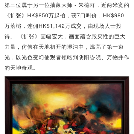
第三位属于另一位抽象大师 - 朱德群，近两米宽的
《扩张》HK$850万起拍，获7口叫价，HK$980
万落槌，连佣HK$1,142万成交，由现场人士投
得。 《扩张》画幅宏大，画面蕴含毁灭性的巨大
力量，仿佛在天地初开的混沌中，燃亮了第一束
光，以光色变幻使观者领略到阴阳昏晓、万物并作
的天地奇观。