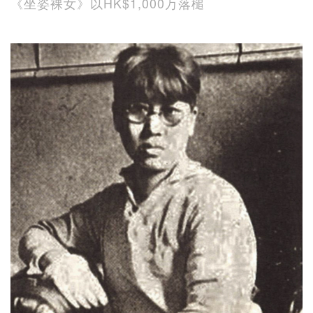
《坐姿裸女》以HK$1,000万落槌