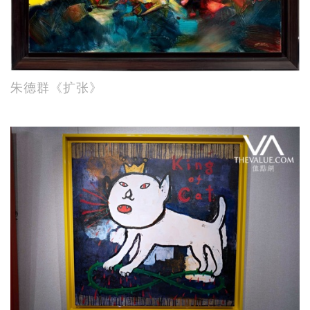
朱德群《扩张》