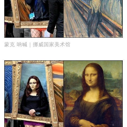
蒙克 呐喊｜挪威国家美术馆