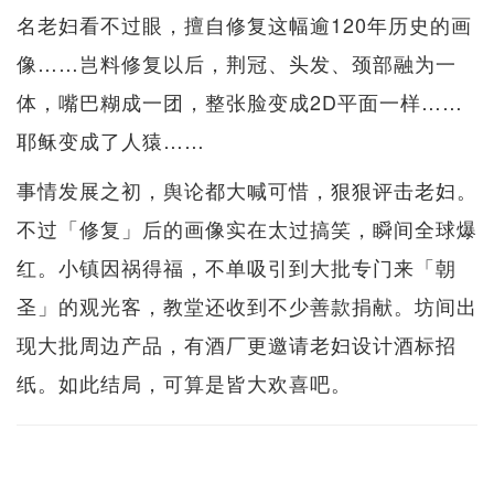
名老妇看不过眼，擅自修复这幅逾120年历史的画
像……岂料修复以后，荆冠、头发、颈部融为一
体，嘴巴糊成一团，整张脸变成2D平面一样……
耶稣变成了人猿……
事情发展之初，舆论都大喊可惜，狠狠评击老妇。
不过「修复」后的画像实在太过搞笑，瞬间全球爆
红。小镇因祸得福，不单吸引到大批专门来「朝
圣」的观光客，教堂还收到不少善款捐献。坊间出
现大批周边产品，有酒厂更邀请老妇设计酒标招
纸。如此结局，可算是皆大欢喜吧。