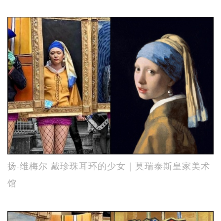
扬·维梅尔 戴珍珠耳环的少女｜莫瑞泰斯皇家美术
馆