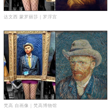
达文西 蒙罗丽莎｜罗浮宫
梵高 自画像｜梵高博物馆