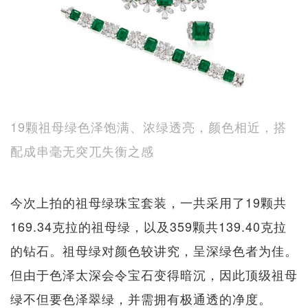
19颗祖母绿色泽饱满、浓绿透亮，颜色相近，搭
配成串毫无突兀失衡之感
今次上拍的祖母绿珠宝套装，一共采用了19颗共
169.34克拉的祖母绿，以及359颗共139.40克拉
的钻石。祖母绿对颜色较讲究，呈深绿色者为佳。
但由于色泽太深会令宝石变得暗沉，因此顶级祖母
绿不但要色泽翠绿，并需拥有极通透的净度。