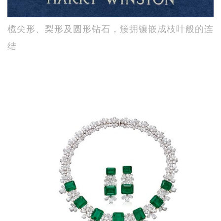
榄尖形、梨形及圆形钻石，簇拥镶嵌成枝叶般的连
结