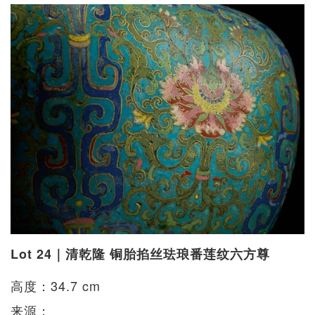
Lot 24｜清乾隆 铜胎掐丝珐琅番莲纹六方尊
高度：34.7 cm
来源：