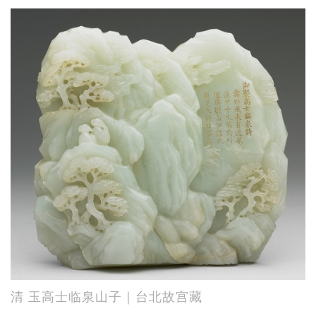
清 玉高士临泉山子｜台北故宫藏