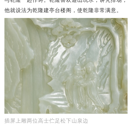
他就设法为乾隆建亭台楼阁，使乾隆非常满意。
插屏上雕两位高士伫足松下山泉边