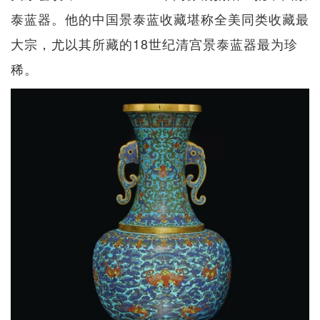
泰蓝器。他的中国景泰蓝收藏堪称全美同类收藏最
大宗，尤以其所藏的18世纪清宫景泰蓝器最为珍
稀。