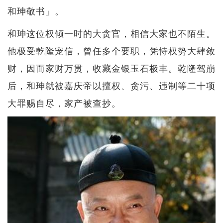
和珅敬书」。
和珅这位权倾一时的大贪官，相信大家也不陌生。
他极受乾隆宠信，曾任多个要职，凭恃权势大肆敛
财，因而家财万贯，收藏金银玉石极丰。乾隆驾崩
后，和珅就被嘉庆帝以擅权、贪污、违制等二十项
大罪赐自尽，家产被查抄。