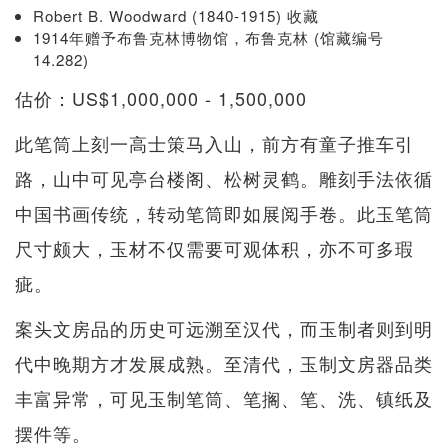
Robert B. Woodward (1840-1915) 收藏
1914年赠予布鲁克林博物馆，布鲁克林 (馆藏编号
14.282)
估价：US$1,000,000 - 1,500,000
此笔筒上刻一高士策马入山，前方有童子推车引
路，山中可见亭台楼阁、松树灵鹤。雕刻手法依循
中国书画传统，转动笔筒即如展阅手卷。此玉笔筒
尺寸颇大，玉材不仅需要可观体积，亦不可多瑕
疵。
案头文房品的历史可远溯至汉代，而玉制者则到明
代中晚期方才发展成熟。至清代，玉制文房器品类
丰富异常，可见玉制笔筒、笔搁、笔、洗、镇纸及
摆件等。