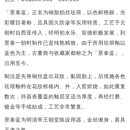
「景泰蓝」正名为铜胎掐丝珐琅，以色鲜艳丽，光
彩耀目著称，且具固久防渗等实用特质。工艺于元
朝时自西亚传入，经明初永乐、宣德积极发展，到
景泰一朝时制作已是纯熟精致。由于所用珐琅釉以
蓝色为主，古董商与收藏家都称之为「景泰蓝」，
沿用至今。
制法是先将铜丝盘出花纹，黏固胎上，后填施各色
珐琅釉料在花纹框格内、外，入窑烘烧，如此重复
数次，待器表覆盖的釉层至适当厚度，再经打磨、
镀金等手续始成，工艺非常繁复。
景泰蓝为明清帝王朝堂陈设用器，金丝缠身，甚具
王者之气。