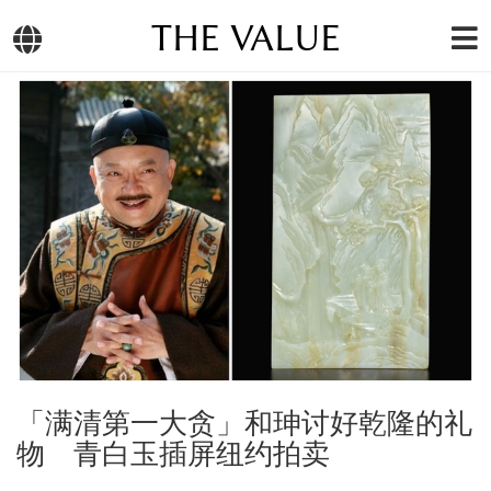
THE VALUE
「满清第一大贪」和珅讨好乾隆的礼
物 青白玉插屏纽约拍卖