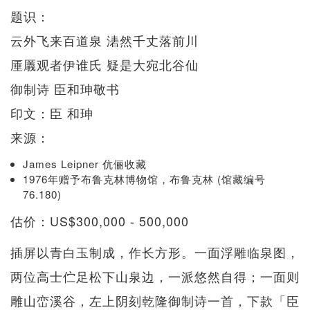
题识：
云外飞来百道泉 湱然千丈落前川
厜㕒观者伊谁氏 疑是大宛北谷仙
御制诗 臣和珅敬书
印文：臣 和珅
来源：
James Leipner 伉俪收藏
1976年赠予布鲁克林博物馆，布鲁克林 (馆藏编号
76.180)
估价：US$300,000 - 500,000
插屏以青白玉制成，作长方形。一面浮雕临泉图，
两位高士伫足松下山泉边，一派悠然自得；一面则
雕山峦溪谷，左上阴刻乾隆御制诗一首，下款「臣