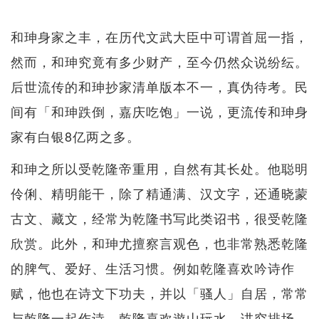
和珅身家之丰，在历代文武​​大臣中可谓首屈一指，
然而，和珅究竟有多少财产，至今仍然众说纷纭。
后世流传的和珅抄家清单版本不一，真伪待考。民
间有「和珅跌倒，嘉庆吃饱」一说，更流传和珅身
家有白银8亿两之多。
和珅之所以受乾隆帝重用，自然有其长处。他聪明
伶俐、精明能干，除了精通满、汉文字，还通晓蒙
古文、藏文，经常为乾隆书写此类诏书，很受乾隆
欣赏。此外，和珅尤擅察言观色，也非常熟悉乾隆
的脾气、爱好、生活习惯。例如乾隆喜欢吟诗作
赋，他也在诗文下功夫，并以「骚人」自居，常常
与乾隆一起作诗。乾隆喜欢遊山玩水，讲究排场，