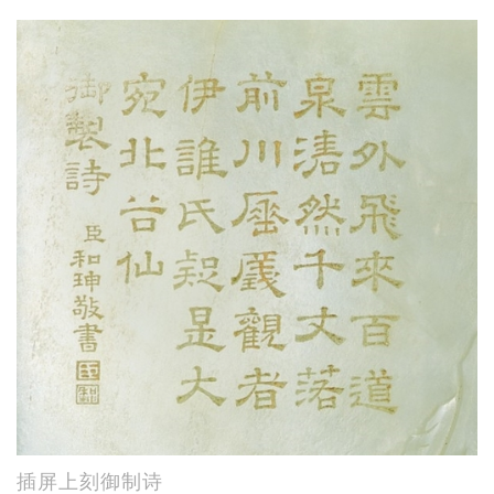
插屏上刻御制诗