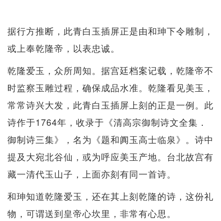
据行方推断，此青白玉插屏正是由和珅下令雕制，
或上奉乾隆帝，以表忠诚。
乾隆爱玉，众所周知。据宫廷档案记载，乾隆帝不
时监察玉雕过程，确保成品水准。乾隆看见美玉，
常常诗兴大发，此青白玉插屏上刻的正是一例。此
诗作于1764年，收录于《清高宗御制诗文全集．
御制诗三集》，名为《题和阗玉高士临泉》。诗中
提及大宛北谷仙，或为呼应美玉产地。台北故宫有
藏一清代玉山子，上面亦刻有同一首诗。
和珅知道乾隆爱玉，还在其上刻乾隆的诗，这份礼
物，可谓送到皇帝心坎里，非常有心思。