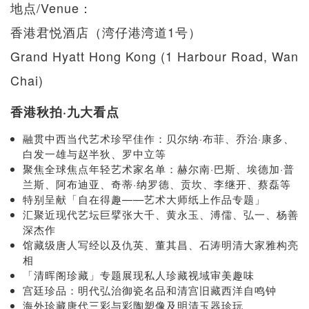
地点/Venue：
香港君悦酒店（湾仔港湾道1号）
Grand Hyatt Hong Kong (1 Harbour Road, Wan
Chai)
香港秋拍·九大看点
融贯中西当代艺术珍罕佳作：贝尔纳·布菲、乔治·康多、
白发一雄与赵半狄、罗中立等
聚焦全球焦点年轻艺术家名单：赫尔南·巴斯、埃德加·普
兰斯、阿布迪亚、奇蒂·纳罗德、贡坎、李继开、蔡磊等
特别呈献「自在得趣——艺术大师纸上作品专题」
汇聚近现代艺坛巨擘张大千、黄永玉、溥儒、弘一、杨善
深杰作
馆藏级唐人写经以及仇英、董其昌、石涛明清大家雅构亮
相
「清晖阁珍藏」专题展现私人珍藏视域审美趣味
宫廷珍品：明代弘治御瓷名品和清宫旧藏西洋自鸣钟
海外珍藏唐代三彩与彩陶塑像及明清玉器珍玩