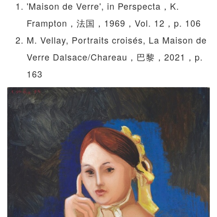
'Maison de Verre', in Perspecta，K.
Frampton，法国，1969，Vol. 12，p. 106
M. Vellay, Portraits croisés, La Maison de
Verre Dalsace/Chareau，巴黎，2021，p.
163