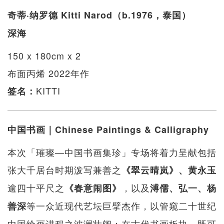
奇蒂·纳罗德 Kitti Narod（b.1976，泰国）
深海
150 x 180cm x 2
布面丙烯 2022年作
KITTI
签名：
中国书画｜Chinese Paintings & Calligraphy
本次「璀璨—中国书画集珍」专场将着力呈献包括
张大千居台时期泼写兼善之
《翠云晴岚》、黄永玉
逾四十平尺之
，以及
《春意闹图》
溥儒、弘一、杨
等一众近现代艺坛巨擘杰作，以管窥二十世纪
善深
中国绘画进程之波澜壮阔；在古代书画板块，既可