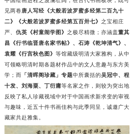
见两卷
唐人写经《大般若波罗蜜多经第二百九十
之宝相庄
二》《大般若波罗蜜多经第五百卅七》
严、
之极尽精微；亦涵盖
仇英《村童闹学图》
董其
昌《行书临晋唐名家书帖》、石涛《乾坤清气》、
等馆藏级明清大家雅构，从中
袁耀《行宫秋色图》
可领略明清时期各题材作品中的文人意趣与东方美
学；而
中所囊括的
「清晖阁珍藏」专题
吴冠中、程
等名家之作，则较为突出地
十发、刘海粟、丁衍庸
反映了私人珍藏视域中对于中国画求新求变的审视
与趣味，近五十件书画佳构与此季同呈，诚邀广大
藏家共赴雅集。