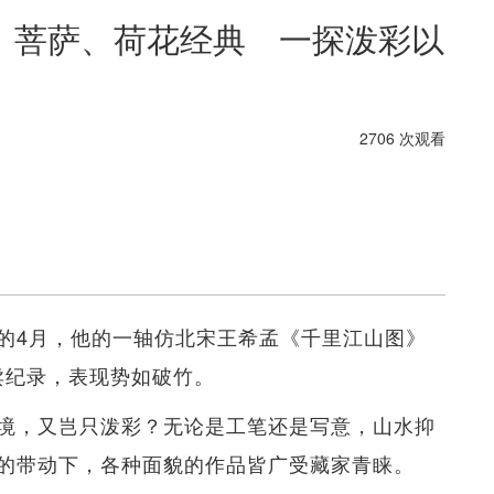
、菩萨、荷花经典 一探泼彩以
2706 次观看
的4月，他的一轴仿北宋王希孟《千里江山图》
拍卖纪录，表现势如破竹。
境，又岂只泼彩？无论是工笔还是写意，山水抑
的带动下，各种面貌的作品皆广受藏家青睐。