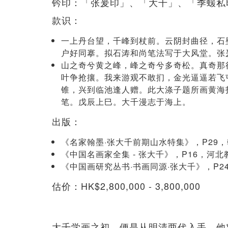
钤印：「张爰印」、「大千」、「季蝯私
款识：
一上丹台望，千峰到杖前。云阴封曲径，石
户好同搴。拟石涛和尚笔法写于大风堂。张
山之奇兮黄之峰，峰之奇兮多奇松。真奇那
叶争抢攘。我来游观不敢扪，金光逼逼若飞
锥，兴到临池逢人赠。此大涤子题所画黄海
笔。戊辰上巳。大千漫志于海上。
出版：
《名家翰墨·张大千前期山水特集》，P29，
《中国名画家全集 - 张大千》，P16，河北
《中国画研究丛书·书画同源·张大千》，P2
估价：HK$2,800,000 - 3,800,000
大千学画之初，便是从明清两代入手。他