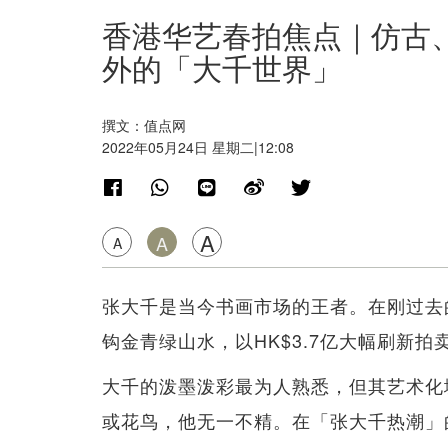
香港华艺春拍焦点｜仿古
外的「大千世界」
撰文：值点网
2022年05月24日 星期二|12:08
A
A
A
张大千是当今书画市场的王者。在刚过去
钩金青绿山水，以HK$3.7亿大幅刷新
大千的泼墨泼彩最为人熟悉，但其艺术化
或花鸟，他无一不精。在「张大千热潮」