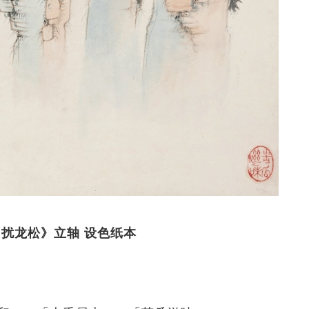
《黄山扰龙松》立轴 设色纸本