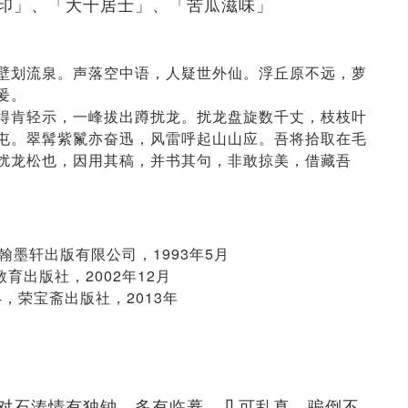
印」、「大千居士」、「苦瓜滋味」
壁划流泉。声落空中语，人疑世外仙。浮丘原不远，萝
爰。
得肯轻示，一峰拔出蹲扰龙。扰龙盘旋数千丈，枝枝叶
屯。翠髯紫鬣亦奋迅，风雷呼起山山应。吾将拾取在毛
扰龙松也，因用其稿，并书其句，非敢掠美，借藏吾
翰墨轩出版有限公司，1993年5月
教育出版社，2002年12月
4，荣宝斋出版社，2013年
对石涛情有独钟，多有临摹，几可乱真，骗倒不