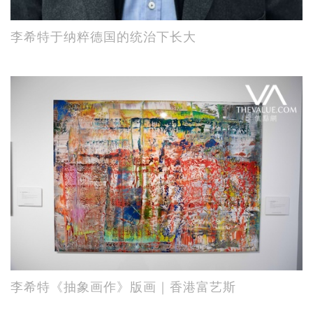
李希特于纳粹德国的统治下长大
李希特《抽象画作》版画｜香港富艺斯