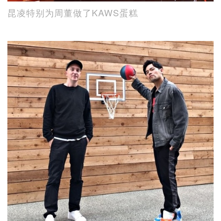
昆凌特别为周董做了KAWS蛋糕