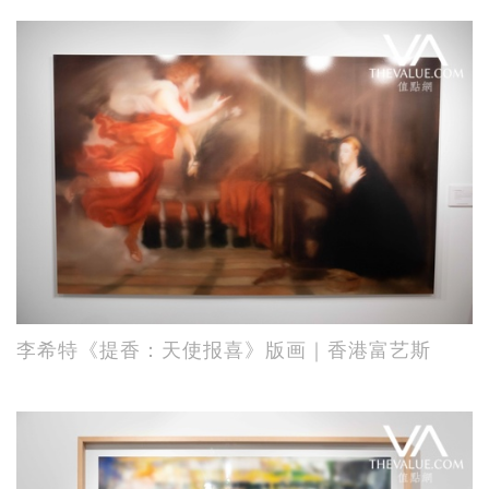
李希特《提香：天使报喜》版画｜香港富艺斯