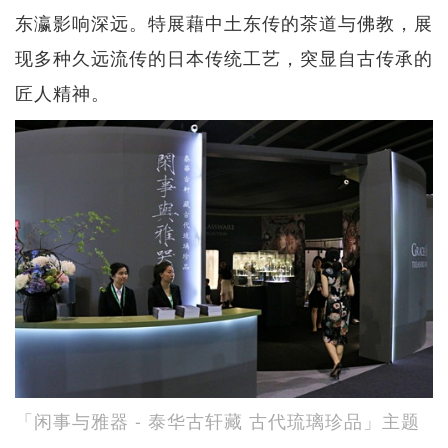
东瀛影响深远。特展藉中土东传的茶道与佛教，展
现多种久远流传的日本传统工艺，突显自古传承的
匠人精神。
「闲事与雅器 - 泰华古轩藏 古代琉璃珍品」主题