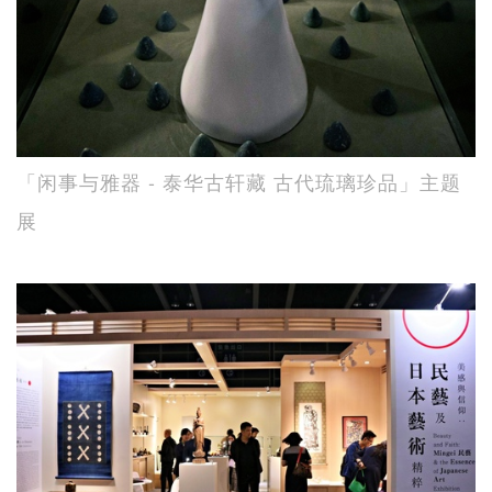
「闲事与雅器 - 泰华古轩藏 古代琉璃珍品」主题
展