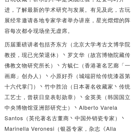
进，了解最新的学术研究与发展。有见及此，古玩
展经常邀请各地专家学者举办讲座，星光熠熠的阵
容每次都令现场坐无虚席。
历届重磅讲者包括齐东方（北京大学考古文博学院
教授，现已光荣退休）丶罗文华（故宫博物院藏传
佛教文物研究所长）丶方毓仁（香港著名艺廊「一
画廊」创办人）丶小原好乔（城端莳绘传统漆器第
十六代掌门）丶竹中胜治（日本著名收藏家丶传统
工艺士，曾获日皇表彰勋章）丶金英美（韩国国立
中央博物馆亚洲部研究士）丶Alberto Varela
Santos（英伦著名古董商丶中国外销瓷专家）丶
Marinella Veronesi（银器专家，杂志《Alla