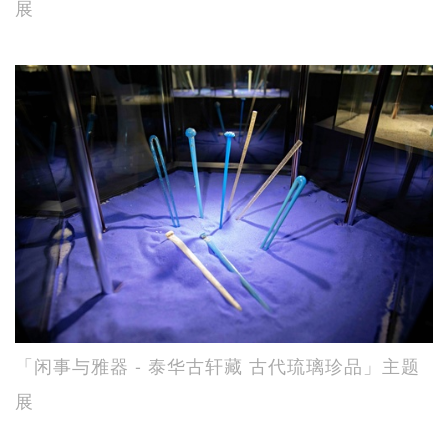
展
「闲事与雅器 - 泰华古轩藏 古代琉璃珍品」主题
展