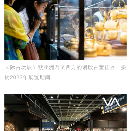
国际古玩展呈献亚洲乃至西方的诸般古董佳器︱摄
於2023年展览期间