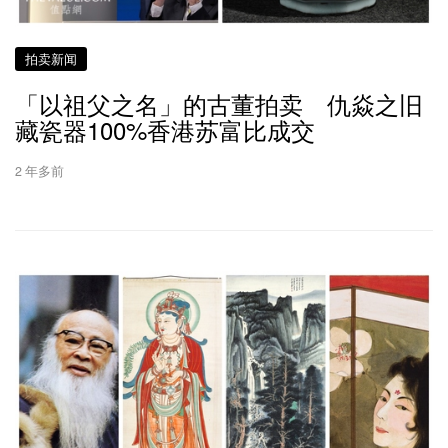
拍卖新闻
「以祖父之名」的古董拍卖 仇焱之旧
藏瓷器100%香港苏富比成交
2 年多前