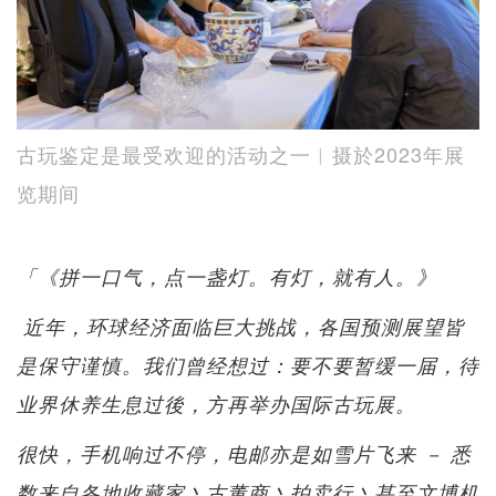
古玩鉴定是最受欢迎的活动之一︱摄於2023年展
览期间
「《拼一口气，点一盏灯。有灯，就有人。》
近年，环球经济面临巨大挑战，各国预测展望皆
是保守谨慎。我们曾经想过：要不要暂缓一届，待
业界休养生息过後，方再举办国际古玩展。
很快，手机响过不停，电邮亦是如雪片飞来 － 悉
数来自各地收藏家丶古董商丶拍卖行丶甚至文博机