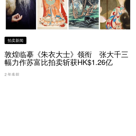
拍卖新闻
敦煌临摹《朱衣大士》领衔 张大千三
幅力作苏富比拍卖斩获HK$1.26亿
2 年多前