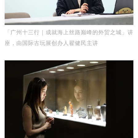
「广州十三行｜成就海上丝路巅峰的外贸之城」讲
座，由国际古玩展创办人翟健民主讲