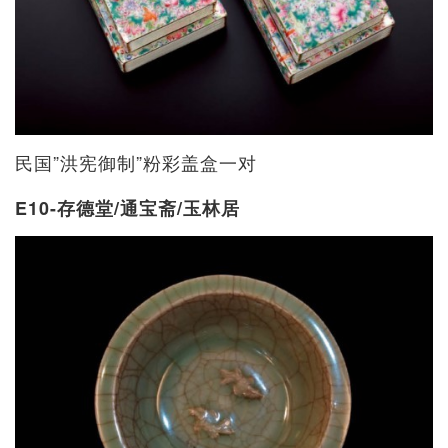
民国”洪宪御制”粉彩盖盒一对
E10-存德堂/通宝斋/玉林居