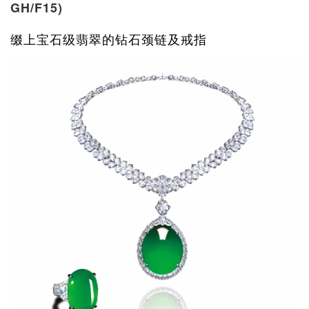
GH/F15)
缀上宝石级翡翠的钻石颈链及戒指