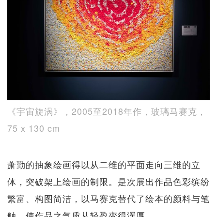
《宇宙旋涡》，2005至2018年作，玻璃马赛克，
75 x 130 cm
萧勤的抽象绘画得以从二维的平面走向三维的立
体，突破架上绘画的制限。是次展出作品色彩缤纷
繁富、构图简洁，以马赛克替代了绘本的颜料与笔
触，使作品之气质从轻盈变得浑厚。