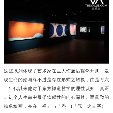
这些系列体现了艺术家在巨大伤痛后豁然开朗，发
现生命的始与终不过是存在形式之转换，由是将六
十年代以来他对于东方禅道哲学的理性认知，真正
走进个人生命中最柔软感性的内心深处。而萧勤的
抽象绘画，亦在「禅」与「炁」(「气」之古字）