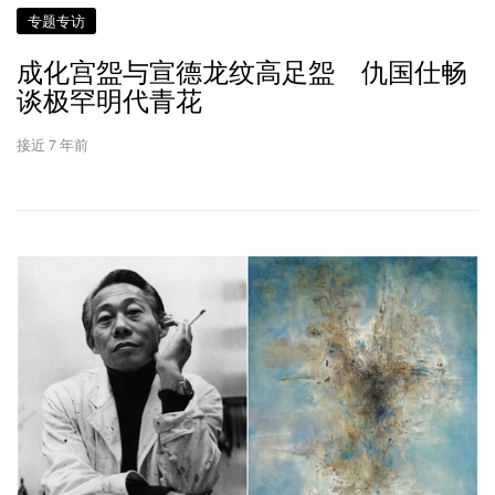
专题专访
成化宫盌与宣德龙纹高足盌 仇国仕畅
谈极罕明代青花
接近 7 年前