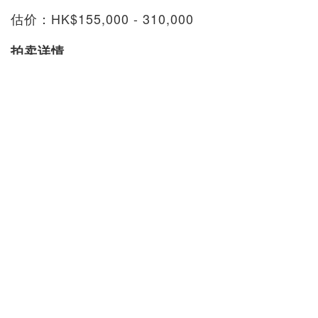
估价：HK$155,000 - 310,000
拍卖详情
拍卖行：香港富艺斯
专场：INTERSECT：网上拍卖
拍卖日期：2020/9/2 - 14