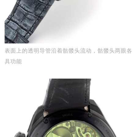
表面上的透明导管沿着骷髅头流动，骷髅头两眼各
具功能