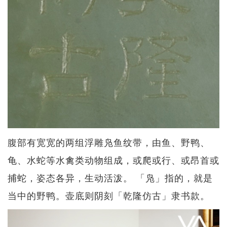
腹部有宽宽的两组浮雕凫鱼纹带，由鱼、野鸭、
龟、水蛇等水禽类动物组成，或爬或行、或昂首或
捕蛇，姿态各异，生动活泼。 「凫」指的，就是
当中的野鸭。壶底则阴刻「乾隆仿古」隶书款。