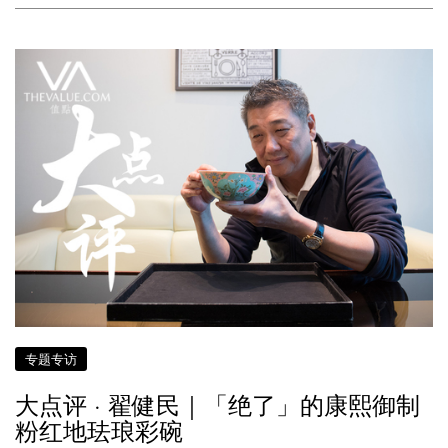
专题专访
大点评 · 翟健民｜「绝了」的康熙御制
粉红地珐琅彩碗