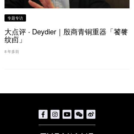
专题专访
大点评 ‧ Deydier｜殷商青铜重器「饕餮
纹卣」
8 年多前