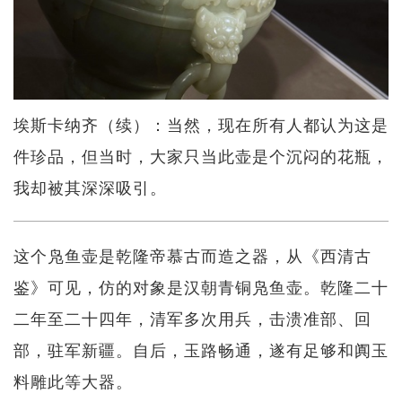
埃斯卡纳齐（续）：当然，现在所有人都认为这是
件珍品，但当时，大家只当此壶是个沉闷的花瓶，
我却被其深深吸引。
这个凫鱼壶是乾隆帝慕古而造之器，从《西清古
鉴》可见，仿的对象是汉朝青铜凫鱼壶。乾隆二十
二年至二十四年，清军多次用兵，击溃准部、回
部，驻军新疆。自后，玉路畅通，遂有足够和阗玉
料雕此等大器。