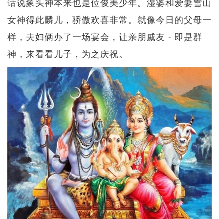
话说象头神本来也是位俊美少年。湿婆和爱妻雪山
女神得此麟儿，骄傲欢喜非常。就像今日的父母一
样，夫妇俩办了一场宴会，让亲朋戚友 - 即是群
神，来看看儿子，为之庆祝。