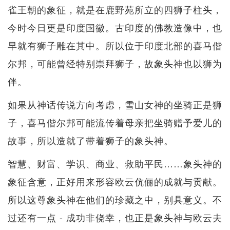
雀王朝的象征，就是在鹿野苑所立的四狮子柱头，
今时今日更是印度国徽。古印度的佛教造像中，也
早就有狮子雕在其中。所以位于印度北部的喜马偕
尔邦，可能曾经特别崇拜狮子，故象头神也以狮为
伴。
如果从神话传说方向考虑，雪山女神的坐骑正是狮
子，喜马偕尔邦可能流传着母亲把坐骑赠予爱儿的
故事，所以造就了带着狮子的象头神。
智慧、财富、学识、商业、救助平民……象头神的
象征含意，正好用来形容欧云伉俪的成就与贡献。
所以这尊象头神在他们的珍藏之中，别具意义。不
过还有一点 - 成功非侥幸，也正是象头神与欧云夫