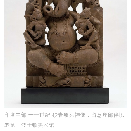
印度中部 十一世纪 砂岩象头神像，留意座部伴以
老鼠｜波士顿美术馆