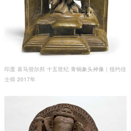
印度 喜马偕尔邦 十五世纪 青铜象头神像｜纽约佳
士得 2017年