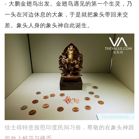
- 大鹏金翅鸟出发。金翅鸟遇见的第一个生灵，乃
一头在河边休息的大象，于是就把象头带回来交
差。象头人身的象头神自此诞生。
佳士得特意按照印度民间习俗，尊敬的在象头神跟
前放上鲜花与硬币