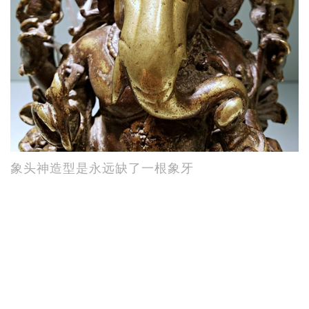
象头神造型是永远缺了一根象牙
象头神亦一样，身为最架势的「神二代」，主管财
富与智慧，但为成大事，仍甘愿艰苦，甚至牺牲。
留意他的造型，永远都缺少了一边象牙。原来象头
神为记下伟大史诗《摩诃婆罗多》，日以继夜听广