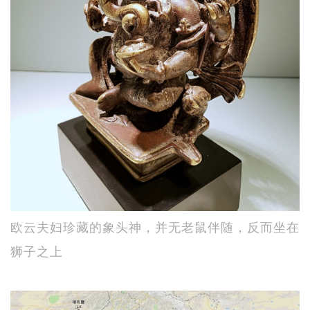
欧云夫妇珍藏的象头神，并无老鼠伴随，反而坐在
狮子之上