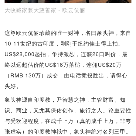
大收藏家兼大慈善家 - 欧云伉俪
这尊欧云伉俪珍藏的唯一财神，名曰象头神，来自
10-11世纪的古印度，刚刚于纽约佳士得上拍。
US$28,000起拍，争持激烈，连获26口叫价，最
终以远超估价的US$16万落槌，连佣US$20万
（RMB 130万）成交，由电话竞投胜出，请得心
头好。
象头神源自印度教，乃智慧之神，主管财富、知
识、商业，又尤其保佑创作、旅行之人。论重要性
与受欢迎程度，在成千上万（真的成千上万，非夸
张虚实）的印度教神祇中，象头神绝对名列三甲。