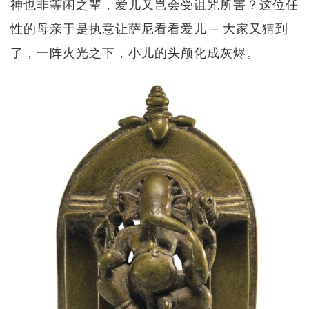
神也非等闲之辈，爱儿又岂会受诅咒所害？这位任
性的母亲于是执意让萨尼看看爱儿 – 大家又猜到
了，一阵火光之下，小儿的头颅化成灰烬。