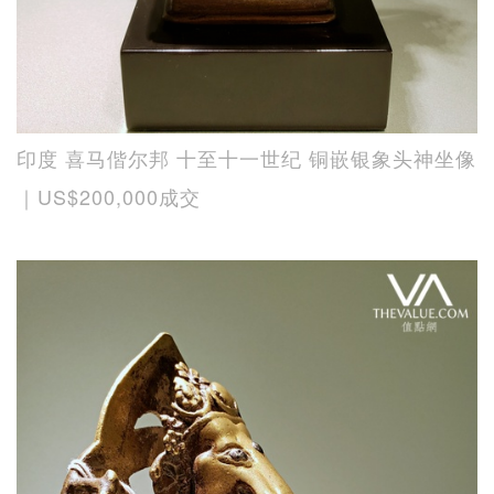
印度 喜马偕尔邦 十至十一世纪 铜嵌银象头神坐像
｜US$200,000成交