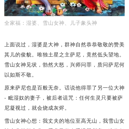
全家福：湿婆、雪山女神、儿子象头神
上面说过，湿婆是大神，群神自然恭恭敬敬的赞美
其儿的俊貌。唯独土星之主萨尼，竟然低头望地。
雪山女神见状，勃然大怒，兴师问罪，质问萨尼何
以如斯不敬。
原来萨尼也是百般无奈。话说他得罪了另一位大神
- 毗湿奴的妻子，被后者诅咒：任何生灵只要被萨
尼凝视过，就会烧成灰烬。
雪山女神心想：我丈夫的地位至高无山，我雪山女