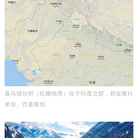
喜马偕尔邦（红圈地带）位于印度北部，邻近喀什
米尔、巴基斯坦