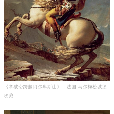
《拿破仑跨越阿尔卑斯山》｜法国 马尔梅松城堡
收藏