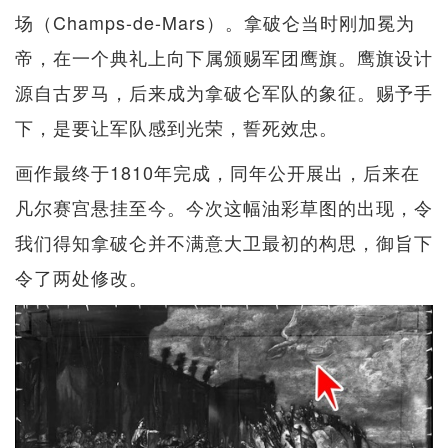
场（Champs-de-Mars）。拿破仑当时刚加冕为
帝，在一个典礼上向下属颁赐军团鹰旗。鹰旗设计
源自古罗马，后来成为拿破仑军队的象征。赐予手
下，是要让军队感到光荣，誓死效忠。
画作最终于1810年完成，同年公开展出，后来在
凡尔赛宫悬挂至今。今次这幅油彩草图的出现，令
我们得知拿破仑并不满意大卫最初的构思，御旨下
令了两处修改。