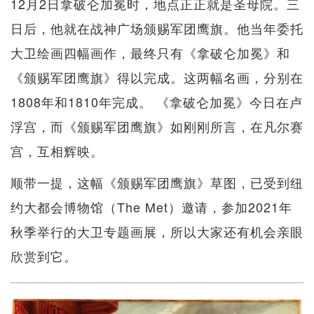
12月2日拿破仑加冕时，地点正正就是圣母院。三
日后，他就在战神广场颁赐军团鹰旗。他当年委托
大卫绘画四幅画作，最终只有《拿破仑加冕》和
《颁赐军团鹰旗》得以完成。这两幅名画，分别在
1808年和1810年完成。 《拿破仑加冕》今日在卢
浮宫，而《颁赐军团鹰旗》如刚刚所言，在凡尔赛
宫，互相辉映。
顺带一提，这幅《颁赐军团鹰旗》草图，已受到纽
约大都会博物馆（The Met）邀请，参加2021年
秋季举行的大卫专题画展，所以大家还有机会亲眼
欣赏到它。