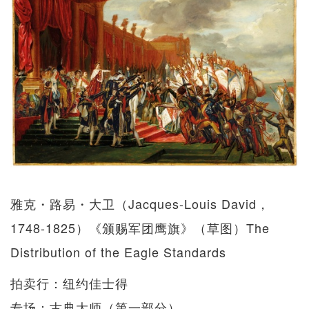
雅克・路易・大卫（Jacques-Louis David，
1748-1825）《颁赐军团鹰旗》（草图）The
Distribution of the Eagle Standards
拍卖行：纽约佳士得
专场：古典大师（第一部分）