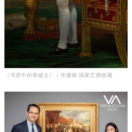
《书房中的拿破仑》｜华盛顿 国家艺廊收藏