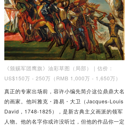
《颁赐军团鹰旗》油彩草图（局部）｜估价：
US$150万 - 250万（RMB 1,000万 - 1,650万）
真正的专家出场前，容许小编先简介这位鼎鼎大名
的画家。他叫雅克・路易・大卫（Jacques-Louis
David，1748-1825），是新古典主义画派的领军
人物。他的名字你或许没听过，但他的作品你一定