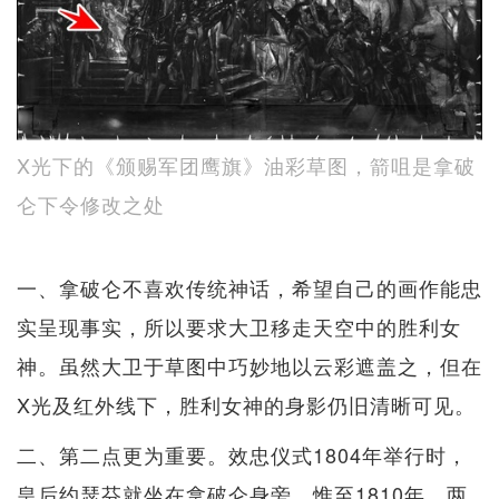
X光下的《颁赐军团鹰旗》油彩草图，箭咀是拿破
仑下令修改之处
一、拿破仑不喜欢传统神话，希望自己的画作能忠
实呈现事实，所以要求大卫移走天空中的胜利女
神。虽然大卫于草图中巧妙地以云彩遮盖之，但在
X光及红外线下，胜利女神的身影仍旧清晰可见。
二、第二点更为重要。效忠仪式1804年举行时，
皇后约瑟芬就坐在拿破仑身旁。惟至1810年，两