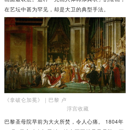
在艺坛中甚为罕见，却是大卫的典型手法。
《拿破仑加冕》｜巴黎 卢
浮宫收藏
巴黎圣母院早前为大火所焚，令人心痛。 1804年