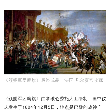
《颁赐军团鹰旗》最终成品｜法国 凡尔赛宫收藏
《颁赐军团鹰旗》由拿破仑委托大卫绘制，画中仪
式发生于1804年12月5日，地点是巴黎的战神广