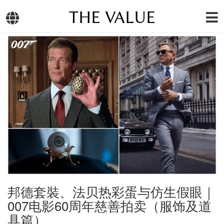
THE VALUE
邦德套裝、法贝热彩蛋与仿生假眼｜
007电影60周年慈善拍卖（服饰及道
具篇）