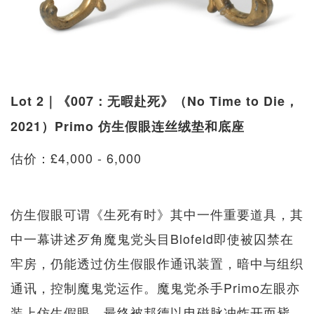
Lot 2｜《007：无暇赴死》（No Time to Die，
2021）Primo 仿生假眼连丝绒垫和底座
估价：£4,000 - 6,000
仿生假眼可谓《生死有时》其中一件重要道具，其
中一幕讲述歹角魔鬼党头目Blofeld即使被囚禁在
牢房，仍能透过仿生假眼作通讯装置，暗中与组织
通讯，控制魔鬼党运作。魔鬼党杀手Primo左眼亦
装上仿生假眼，最终被邦德以电磁脉冲炸开而毙