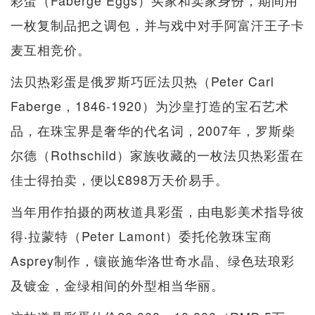
彩蛋（Faberge Eggs）买家和卖家身份，期间用
一枚复制品把之调包，并与戏中对手阿富汗王子卡
麦互相竞价。
法贝热彩蛋是俄罗斯巧匠法贝热（Peter Carl
Faberge，1846-1920）为沙皇打造的宝石艺术
品，在珠宝界是奢华的代名词，2007年，罗斯柴
尔德（Rothschild）家族收藏的一枚法贝热彩蛋在
佳士得拍卖，便以£898万天价易手。
当年用作拍摄的两枚道具彩蛋，由电影美术指导彼
得‧拉蒙特（Peter Lamont）委托伦敦珠宝商
Asprey制作，镶嵌施华洛世奇水晶、绿色珐琅彩
及镀金，金绿相间的外型相当华丽。