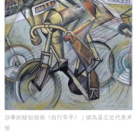
涉事的疑似假画《自行车手》｜德岛县立近代美术
馆