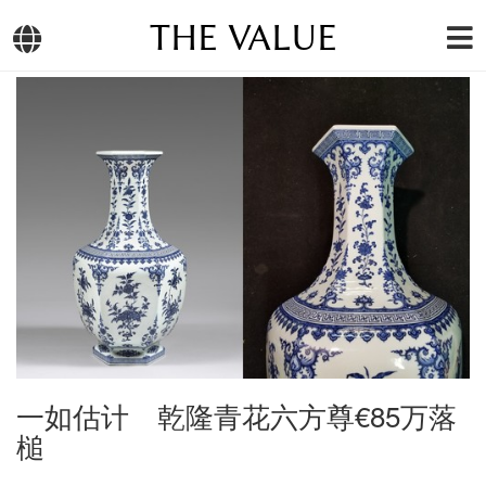
THE VALUE
一如估计 乾隆青花六方尊€85万落
槌