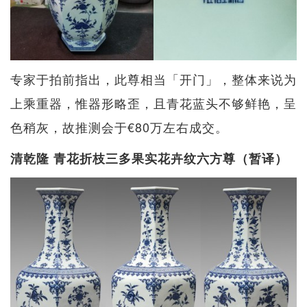
专家于拍前指出，此尊相当「开门」，整体来说为
上乘重器，惟器形略歪，且青花蓝头不够鲜艳，呈
色稍灰，故推测会于€80万左右成交。
清乾隆 青花折枝三多果实花卉纹六方尊（暂译）