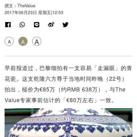
撰文：TheValue
2017年06月23日 星期五|12:53
A
A
A
早前报道过，巴黎细拍有一支容易「走漏眼」的青
花瓷。这支乾隆六方尊于当地时间昨晚（22号）
拍出，槌价为€85万（约RMB 638万），与The
Value专家事前估计的「€80万左右」一致。