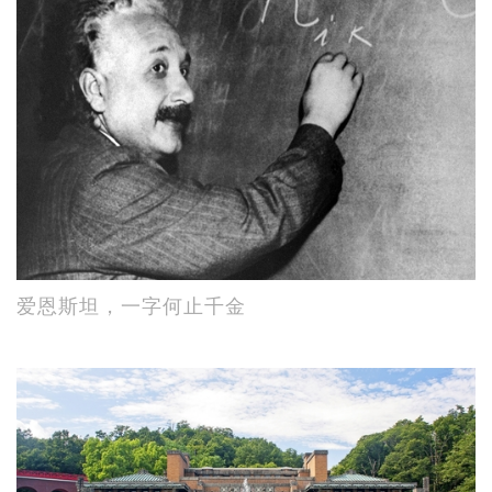
爱恩斯坦，一字何止千金