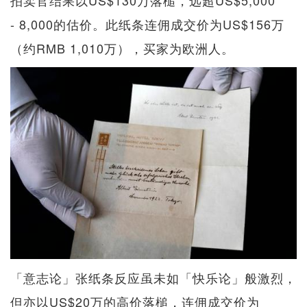
拍卖官结果以US$130万落槌，远超US$5,000
- 8,000的估价。此纸条连佣成交价为US$156万
（约RMB 1,010万），买家为欧洲人。
「意志论」张纸条反应虽未如「快乐论」般激烈，
但亦以US$20万的高价落槌，连佣成交价为