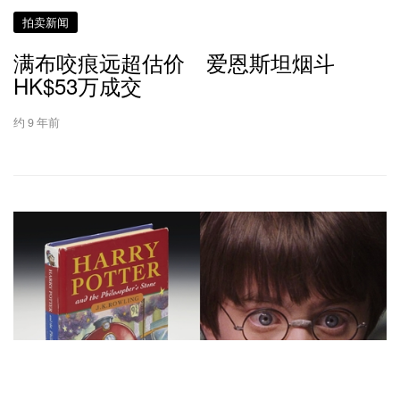
拍卖新闻
满布咬痕远超估价 爱恩斯坦烟斗
HK$53万成交
约 9 年前