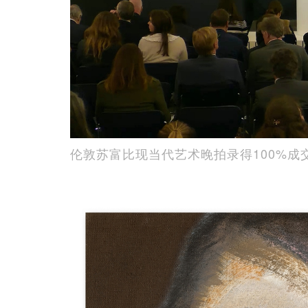
伦敦苏富比现当代艺术晚拍录得100%成