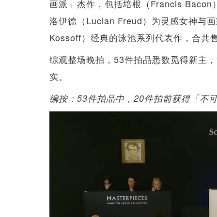
画派」杰作，包括培根（Francis Ba
洛伊德（Lucian Freud）为灵感女
Kossoff）经典的泳池系列代表作，合共售出
综观整场晚拍，53件拍品悉数觅得新主，拿
实。
编按：53件拍品中，20件拍前获得「不