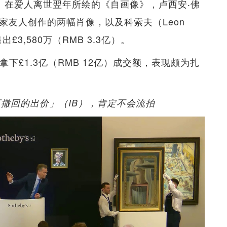
con）在爱人离世翌年所绘的《自画像》，卢西安‧佛
神与画家友人创作的两幅肖像，以及科索夫（Leon
£3,580万（RMB 3.3亿）。
下£1.3亿（RMB 12亿）成交额，表现颇为扎
可撤回的出价」（IB），肯定不会流拍