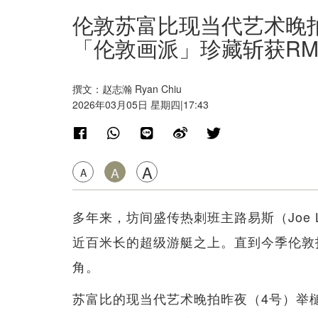
伦敦苏富比现当代艺术晚拍
「伦敦画派」珍藏斩获RMB
撰文：赵志瀚 Ryan Chiu
2026年03月05日 星期四|17:43
A
A
A
多年来，坊间盛传热刺班主路易斯（Joe 
近百米长的超级游艇之上。直到今季伦敦
角。
苏富比的现当代艺术晚拍昨夜（4号）举