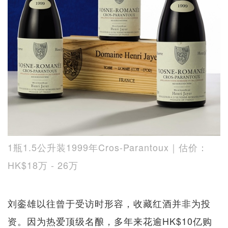
1瓶1.5公升装1999年Cros-Parantoux｜估价：
HK$18万 - 26万
刘銮雄以往曾于受访时形容，收藏红酒并非为投
资。因为热爱顶级名酿，多年来花逾HK$10亿购