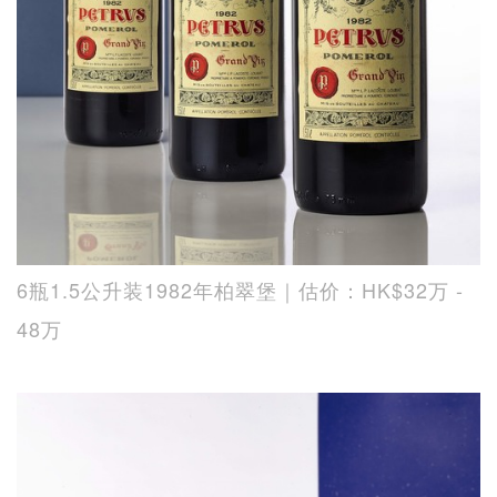
6瓶1.5公升装1982年柏翠堡｜估价：HK$32万 -
48万