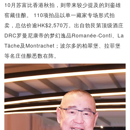
10月苏富比香港秋拍，则带来较少提及的刘銮雄
窖藏佳酿。 110项拍品以单一藏家专场形式拍
卖，总估价逾HK$2,570万。出自勃艮第顶级酒庄
DRC罗曼尼康帝的梦幻逸品Romanée-Conti、La
Tâche及Montrachet；波尔多的柏翠堡、拉菲堡
等名庄佳酿悉数在阵。