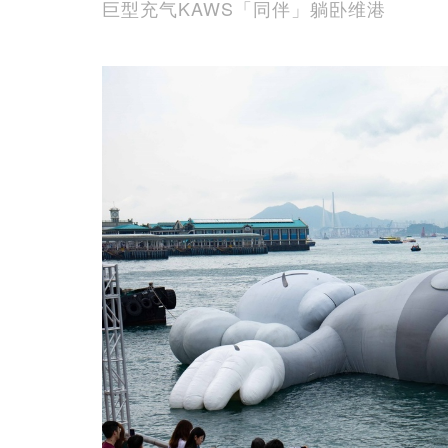
巨型充气KAWS「同伴」躺卧维港