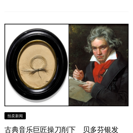
拍卖新闻
古典音乐巨匠操刀削下 贝多芬银发