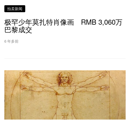
拍卖新闻
极罕少年莫扎特肖像画 RMB 3,060万
巴黎成交
6 年多前