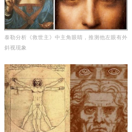
泰勒分析《救世主》中主角眼睛，推测他左眼有外
斜视现象