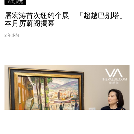
近期展览
屠宏涛首次纽约个展 「超越巴别塔」
本月厉蔚阁揭幕
2 年多前