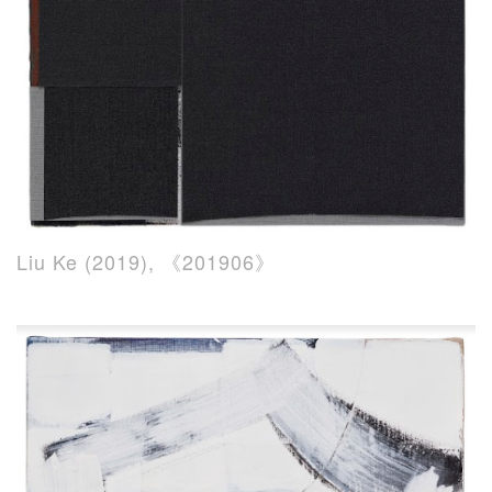
Liu Ke (2019), 《201906》