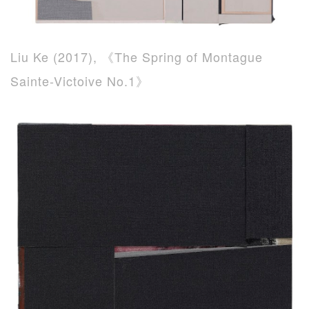
Liu Ke (2017), 《The Spring of Montague
Sainte-Victoive No.1》