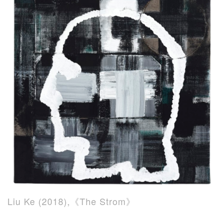
Liu Ke (2018),《The Strom》