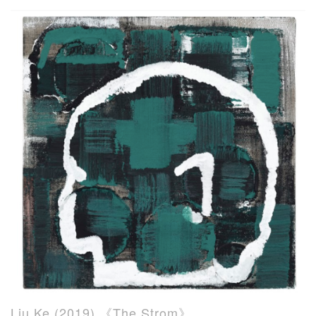
Liu Ke (2019),《The Strom》