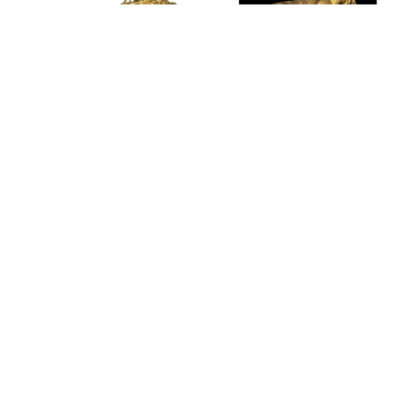
拍卖新闻
乾隆登场奏鸣曲 山中商会旧藏「御制
编钟」伦敦拍卖
接近 7 年前