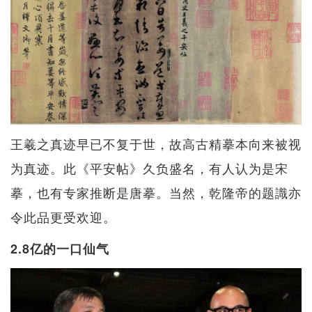
王羲之真迹早已不复于世，故高古精摹本向来被视
为真迹。此《平安帖》久负盛名，有人认为是宋
摹，也有专家推断是唐摹。当然，乾隆帝的题識亦
令此品更受欢迎。
2.8亿的一口仙气