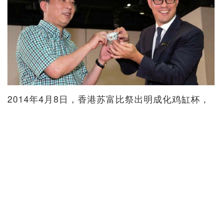
2014年4月8日，香港苏富比祭出明成化鸡缸杯，
玫茵堂所藏，一曝光已成古玩界话题。此仅8.2cm
直径的珍品以HK$2.5亿落槌，连佣成交价达
HK$2.81亿，在争夺战中败下来的包括大藏家埃
斯茨肯纳（Giuseppe Eskenazi）。