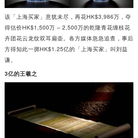
该「上海买家」意犹未尽，再花HK$3,986万，夺
得估价HK$1,500万 – 2,500万的乾隆青花缠枝花
卉团花云龙纹双耳扁壶。各方媒体急急追查，事后
方得知此一掷HK$1.25亿的「上海买家」叫刘益
谦。
3亿的王羲之