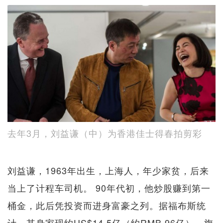
去年3月，刘益谦（中）为香港佳士得春拍剪彩
刘益谦，1963年出生，上海人，年少家贫，后来
当上了计程车司机。 90年代初，他炒股赚到第一
桶金，此后凭投资而进身富豪之列。据福布斯统
计，其身家现约US$14.5亿（约RMB 96亿），旗