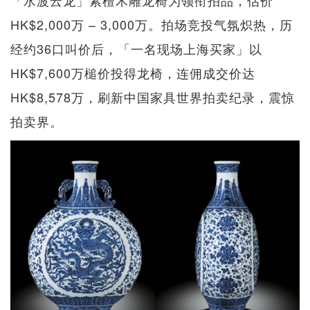
「水波云龙」紫檀木雕龙椅为领衔拍品，估价
HK$2,000万 – 3,000万。拍场竞投气氛炽热，历
经约36口叫价后，「一名现场上海买家」以
HK$7,600万槌价投得龙椅，连佣成交价达
HK$8,578万，刷新中国家具世界拍卖纪录，震惊
拍卖界。